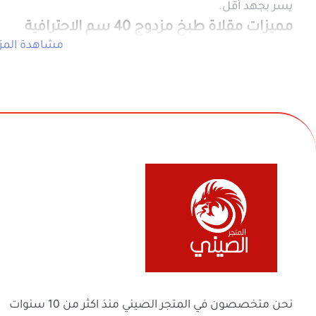
شواء وطهي على الوجهين (Double-Sided):
الجهتين بالتساوي ودون الحاجة لتقليب الم
سطح أملس ومقاوم للالتصاق:
مكسوة بط
يتيح لكِ الطهي الصحي بأقل كمية من ا
سعة عريضة وحجم ممتاز (40 سم):
مساح
الخضروات والستيك دفعة واحدة، مما يجعل
مواصفات المنتج
نوع المنتج:
مستلزمات الطهي، أدوات الم
رقم المنتج:
690506141
الحجم والقطر:
40 سم متكاملة (الحجم العريض لراحة طهي قصوى)
في بيع السلع المنزلية والأجهزة الكهربائية والأل
الآلية:
مقلاة مزدوجة الوجهين تعمل بنظام
والفواحات ومنتجات السفر والرحلات وكل ماله 
الاستخدام:
شواء الدجاج، اللحوم، الأسما
ولعائلتك ولمنزلك
حالات الاستخدام
الشواء المنزلي الصحي السريع:
الأداة ال
داخل مطبخكِ وبنفسكِ وبأقل وقت قياس