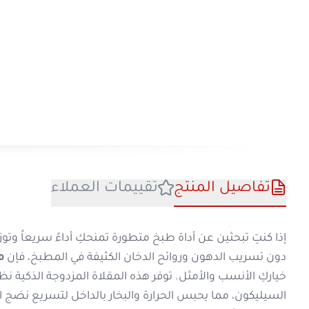
تفاصيل المنتج
تقييمات العملا
إذا كنتِ تبحثين عن أداة طبخ متطورة تمنحكِ أداءً
دون تسريب الدهون وروائح الدخان الكثيفة في ا
خياركِ الأنسب والأمثل. توفر هذه المقلاة ا
السيليكون، مما يحبس الحرارة والبخار بالداخل
يسر بجهد أقل.
مميزات مقلاة طبخ مزدوج 40 سم الاحترافية
م
قفل مغناطيسي وإغلاق محكم الضغط:
م
بإحكام، مما يولد ضغطاً داخلياً يسرع ن