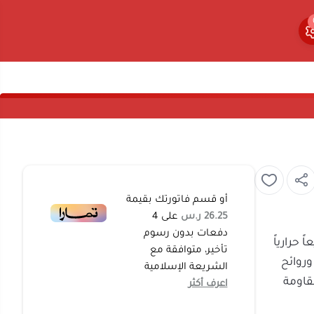
0
0
أو قسم فاتورتك بقيمة
26.25 ر.س
على
4
دفعات بدون رسوم
توزيعاً حرارياً
تأخير، متوافقة مع
دهون وروائح
الشريعة الإسلامية
المقاومة
اعرف أكثر
لمزدوجة الذكية
سيليكون، مما
حفاظ على نكهاته