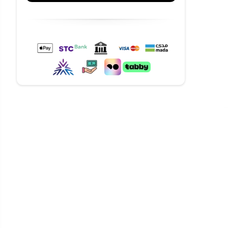
احة طهي
ار والقفل
 طهي
سب لإعداد
طبخكِ
 مثالية
ة في جولة طهي
البخار الزائد
ما يضمن بقاء