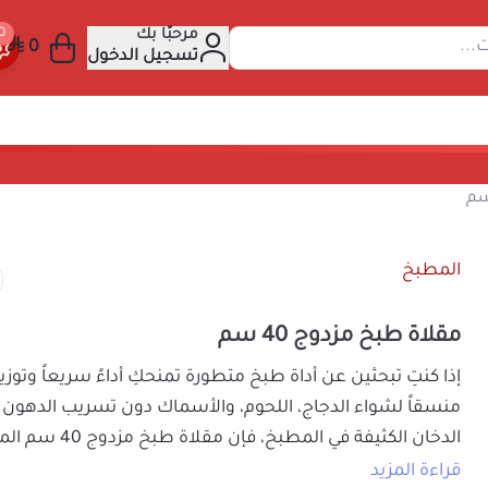
مرحبًا بك
 عن المنتجات...
تسجيل الدخول
زدوج 40 سم
المطبخ
مقلاة طبخ مزدوج 40 سم
إذا كنتِ تبحثين عن أداة طبخ متطورة تمنحكِ أداءً سريعاً و
منسقاً لشواء الدجاج، اللحوم، والأسماك دون تسريب ال
الدخان الكثيفة في المطبخ، فإن
مقلاة طبخ مزدوج 40 سم
للالتصاق هي خياركِ الأنسب والأمثل. توفر هذه المقلاة ا
قراءة المزيد
نظام ضغط محكم بفضل قفلها المغناطيسي وحواف ال
105
السعر شامل الضريبة
يحبس الحرارة والبخار بالداخل لتسريع نضج الطعام وال