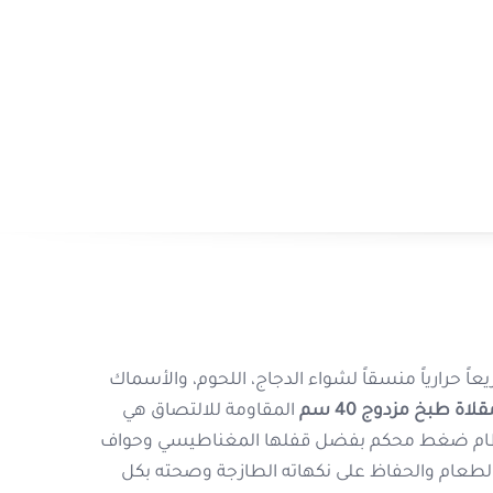
رقم المنتج:
690506141
الحجم والقطر:
40 سم متكاملة (الحجم العريض لر
قصوى)
الآلية:
مقلاة مزدوجة الوجهين تعمل بنظام كبس البخ
المغناطيسي المتين
الاستخدام:
شواء الدجاج، اللحوم، الأسماك، الكباب،
الخضروات، وتحضير الفطائر السريعة
ء
حالات الاستخدام
الشواء المنزلي الصحي السريع:
الأداة الأفضل والأن
 سريعاً وتوزيعاً حرارياً منسقاً لشواء الدجاج، اللحوم، والأسماك
وجبات المشاوي والستيك الفاخرة الطازجة داخل م
لمطبخ، فإن
مقلاة طبخ مزدوج 40 سم
المقاومة للالتصاق هي
وبنفسكِ وبأقل وقت قياسي وبدون دخان مجهد.
لمزدوجة الذكية نظام ضغط محكم بفضل قفلها المغناطيسي وحواف
طهي الأطعمة والوجبات العائلية الكبيرة:
توفر مساحة
 لتسريع نضج الطعام والحفاظ على نكهاته الطازجة وصحته بكل
وعملية للأم لإنجاز وجبات الغداء أو العشاء للعائل
واحدة متوازنة ومريحة.
الأسئلة الشائعة حول المقلاة المزدوجة
شاهدة المزيد
هل تحتوي المقلاة على منفذ لتصريف البخار الزائد؟
قابض مزودة بقطع مغناطيسية قوية تضمن إغلاق المقلاة
نعم، تم تزويد المقلاة بفتحة تصريف ذكية مخصصة لخروج 
ضج الطعام ويمنع تسرب السوائل.
بأمان والحفاظ على الضغط الداخلي المثالي المتوازن، م