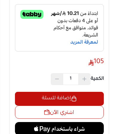
ودة بقطع
 يولد ضغطاً
105
 قلب المقلاة
اوي ودون
الكمية
يت أو تيفال
الطهي الصحي
إضافة للسلة
اشتري الآن
تتسع لشواء
ك دفعة
لاي وشوايات