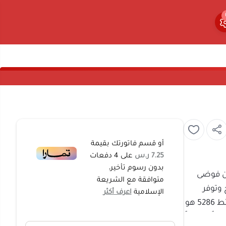
0
0
أو قسم فاتورتك بقيمة
7.25 ر.س
على
4
دفعات
بدون رسوم تأخير،
خلصكِ من فوضى
متوافقة مع الشريعة
المطبخ وتوفر
الإسلامية
اعرف أكثر
لحائط 5286
هو
ي تصميماً منسقاً
ضكِ من السقوط
ان بلمسة عصرية