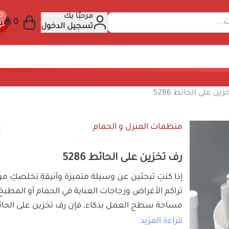
مرحبًا بك
عن المنتجات...
تسجيل الدخول
لحمام
رف تخزين على الحائط 5286
منظمات المنزل و الحمام
رف تخزين على الحائط 5286
إذا كنتِ تبحثين عن وسيلة متميزة وأنيقة ت
تراكم الأغراض وزجاجات العناية في الحمام أو 
مساحة سطح العمل بذكاء، فإن
رف تخزين على ا
الحل الأنسب والأمثل. يمنحكِ هذا الرف الجدار
قراءة المزيد
يثبت باللصق القوي ليوفر حماية كاملة لأغرا
29
السعر شامل الضريبة
والضياع، مع الحفاظ على نظافة وترتيب المك