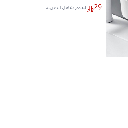
راقية.
مميزات رف تخزين على الحائط 5286
تثبيت فائق القوة باللصق الذكي:
يأتي مع ق
جدارية متطورة للغاية تثبت الرف بشكل ص
على السيراميك، ودون الحاجة للدريل أو ثق
تصميم موفر ومستغل للمساحات:
يستغل
ها
الرأسية الجدارية بذكاء، مما يجعله مثالياً 
الشامبو، العطور، أو زجاجات التوابل بأس
ومريح.
فتحات تصريف وتجفيف ممتازة:
مصمم به
بمرور وتصريف مياه الاستحمام بطلاقة، م
جفاف ونظافة المستلزمات والرف ومنع الر
خامات قوية متينة وسهلة المسح:
مصنع ب
مواد عالية الجودة والتحمل ومقاومة تماماً 
والمطبخ الرطبة، وسهل التنظيف بمسحة
مواصفات المنتج
نوع المنتج:
حوامل، رفوف، ووحدات تنظيم 