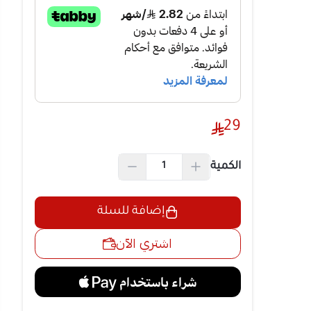
اعدة لاصقة
ارم ومستقر
29
ب الجدران.
 المساحات
لتنظيم علب
الكمية
لوب منظم
إضافة للسلة
يكل يسمح
اشتري الآن
ما يحافظ على
طوبة دائم.
الكامل من
لبيئة الحمام
 سريعة.
وتخزين