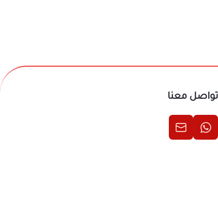
ة لمرة واحدة؛
شريط لاصق جداري
تواصل معنا
ات والأمان
ء واطلبي
رف
. وتصفح تشكيلة
لذكية، يمكنك
تصفح ومطالعة
تكشاف مواصفات
هدة
ستاند تخزين