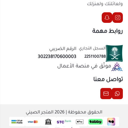
موثّق في منصة الأعمال
نوع المنتج:
أدوات، مستلزمات المطبخ، ومفارم
تواصل معنا
وهراسات الثوم والزنجبيل اليدوية المدمجة
رقم المنتج:
1812893533
الخامة:
فولاذ صلب مقاوم للصدأ (Stainلعبةss
Steel) مع هيكل بلاستيكي مقوى مريح القبضة
الحقوق محفوظة | 2026
المتجر الصيني
وصديق للبيئة
الاستخدام:
هرس الثوم، فرم الزنجبيل، وتقطيع
التوابل الورقية والأعشاب الدقيقة بالمنزل
آلية العمل:
يدوية ميكانيكية انسيابية تعتمد على
الكبس والضغط المتوازن باليد وبساطة
استخدام
حالات الاستخدام
تحضير التتبيلات والوجبات اليومية بالمنزل:
الأداة
العمليّة والأساسية لكل أم وطاهية لفرم الثوم
الطازج وتجهيز نكهات الطهي بدقة واحترافية