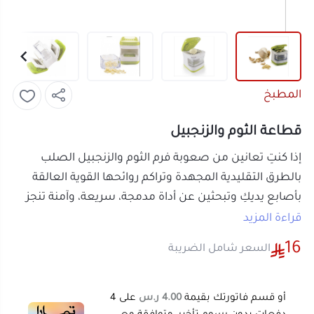
المطبخ
قطاعة الثوم والزنجبيل
إذا كنتِ تعانين من صعوبة فرم الثوم والزنجبيل الصلب
بالطرق التقليدية المجهدة وتراكم روائحها القوية العالقة
بأصابع يديكِ وتبحثين عن أداة مدمجة، سريعة، وآمنة تنجز
لكِ الفرم بدقة متناهية، فإن
قطاعة الثوم والزنجبيل
اليدوية
قراءة المزيد
هي الحل الأنسب والأمثل بمطبخكِ. توفر هذه الهراسة
16
السعر شامل الضريبة
المبتكرة أداءً ممتازاً بفضل شبكتها المعدنية المقواة
ومقبضها المريح، مما يتيح لكِ هرس الثوم وفرم الزنجبيل
ناعماً في كبسة واحدة سريعة وبجهد أقل بيدكِ.
أو قسم فاتورتك بقيمة
4.00 ر.س
على
4
مميزات قطاعة الثوم والزنجبيل اليدوية
دفعات بدون رسوم تأخير، متوافقة مع
الشريعة الإسلامية
اعرف أكثر
هرس ناعم وفوري بضغطة واحدة:
آلية كبس
هندسية تضمن هرس فصوص الثوم وفرم الزنجبيل
الصلب بدقة بالغة وتوزيع منسق ناعم داخل وجبات