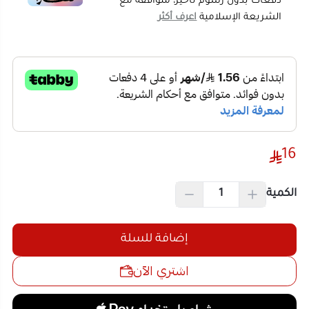
الطهي بيسر عالي.
حماية كاملة للأيدي من الروائح:
تمنحكِ تصميماً
مغلقاً ومريحاً يمنع ملامسة عصارة الثوم لأصابعكِ،
مما يحافظ على نظافة يديكِ ورائحتها الطيبة طوال
16
فترة التحضير.
خامات قوية ومقاومة للصدأ والالتواء:
شبكة الكبس
الكمية
ومكونات الفرم مصنعة من معدن الفولاذ المقاوم
للصدأ عالي الجودة والتحمل لضمان استدامة العمل
بجهد أقل.
إضافة للسلة
تصميم مدمج وسهل الغسيل:
حجم صغير وخفيف
اشتري الآن
الوزن يسهل وضعه في رف المطبخ أو تخزينه في
الأدراج، وجميع أجزائه قابلة للغسيل السريع بالماء
الدافئ بيسر وأمان.
مواصفات المنتج
نوع المنتج:
أدوات، مستلزمات المطبخ، ومفارم
وهراسات الثوم والزنجبيل اليدوية المدمجة
رقم المنتج:
1812893533