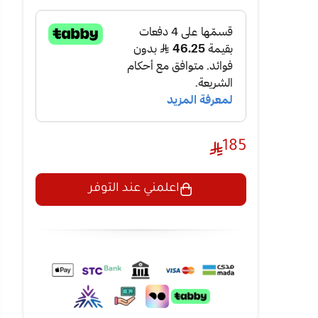
 من أجل متانة
لإفراغ الزيت
185
ديد التحمل
اعلمني عند التوفر