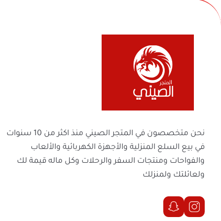
· قوة تسخين 2000 واط.
· رأس قابل للإزالة.
· سهلة التنظيف والاستخدام.
· نظام لتصريف الزيت بسهولة بعد الانتهاء.
في بيع السلع المنزلية والأجهزة الكهربائية والأل
والفواحات ومنتجات السفر والرحلات وكل ماله 
ولعائلتك ولمنزلك
الحقوق محفوظة | 2026
المتجر الصيني