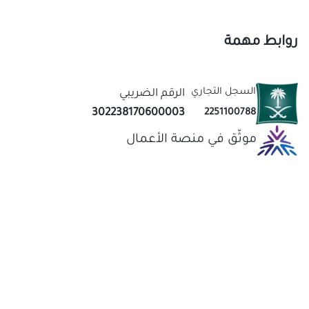
الرقم الضريبي
302238170600003
2251100788
موثّق في منصة الأعمال
نحن متخصصون في المتجر الصيني منذ اكثر من 10 سنوات
عاب
قيمة لك