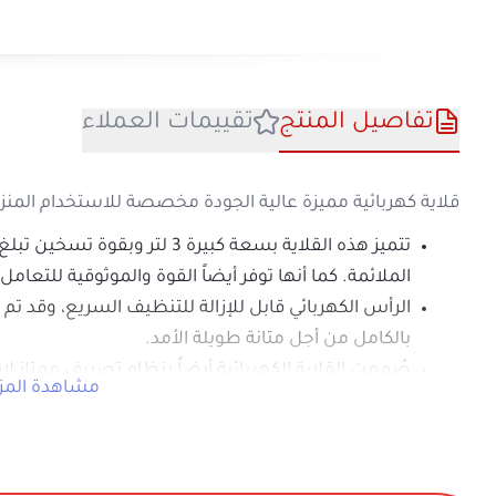
تفاصيل المنتج
تقييمات العملا
قلاية كهربائية مميزة عالية الجودة مخصصة للاستخدام المنزلي من DLC. حيث تع
الملائمة. كما أنها توفر أيضاً القوة والم
الرأس الكهربائي قابل للإزالة للتنظيف ا
بالكامل من أجل متانة طويلة الأمد.
صُممت القلاية الكهربائية أيضاً بنظام تص
م
الميزات
· القلاية وسلتها مصنوعة من الفولاذ المقاوم ل
· ضوابط ثرموستاتية
· غطاء لمنع تناثر زيت الغليان
· نطاق درجة الحرارة: 50-190 درجة مئوية.
· سعة: 3 لتر