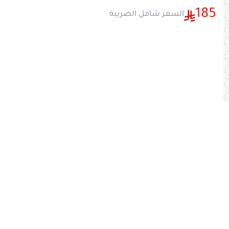
الهيكل المصنوع من الفولاذ المقاوم للصدأ بالكامل
طويلة الأمد.
صُممت القلاية الكهربائية أيضاً بنظام تصريف ممتاز 
بعد الانتهاء وسهولة التنظيف.
الميزات
· القلاية وسلتها مصنوعة من الفولاذ المقاوم للصدأ ش
ومزودة بمقابض بلاستيكية عازلة للحرارة.
· ضوابط ثرموستاتية
· غطاء لمنع تناثر زيت الغليان
· نطاق درجة الحرارة: 50-190 درجة مئوية.
· سعة: 3 لتر
· قوة تسخين 2000 واط.
· رأس قابل للإزالة.
· سهلة التنظيف والاستخدام.
· نظام لتصريف الزيت بسهولة بعد الانتهاء.