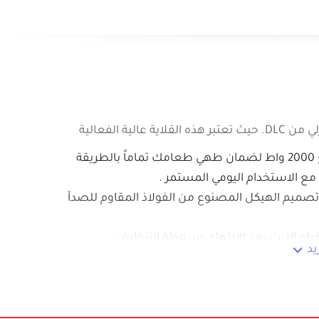
ء
تبر هذه القلاية عالية الفعالية
تتميز هذه القلاية بسعة كبيرة 3 لتر وبقوة تسخين تبلغ 2000 واط لضمان طهي طعامك تماماً بالطريقة
وثوقية للتعامل مع الاستخدام اليومي المستمر .
لسريع، وقد تم تصميم الهيكل المصنوع من الفولاذ المقاوم للصدأ
ريف ممتاز لإفراغ الزيت بعد الانتهاء وسهولة التنظيف.
شاهدة المزيد
لصدأ شديد التحمل ومزودة بمقابض بلاستيكية عازلة للحرارة.
روابط مهمة
السجل التجاري