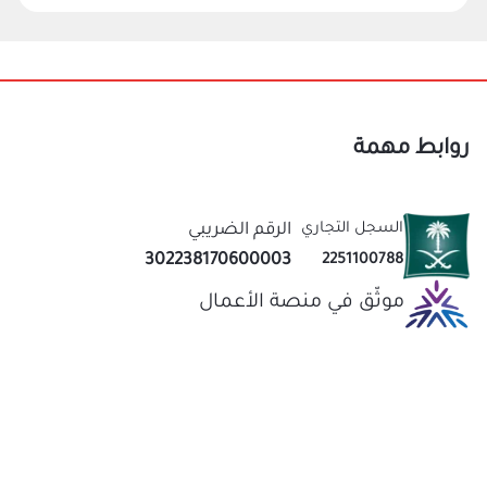
روابط مهمة
السجل التجاري
الرقم الضريبي
302238170600003
2251100788
موثّق في منصة الأعمال
نحن متخصصون في المتجر الصيني منذ اكثر من 10 سنوات
عاب
قيمة لك