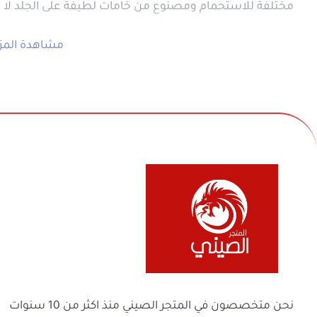
سهل التنظيف. سهل التوظيب لإنة قابل للطي.
يحتوي على 3 وضعيات استحمام لضمان راحة طفلك.
يعمل على حماية طفلك من خطر الغرق أو الانزل
تعليمات استخدام المنتج:
لا تقومي بوضع الطفل فى الماء قبل اختبار درجة 
يجب ألا تتجاوز حرارة ماء الاستحمام 37.8 مئوية.
في بيع السلع المنزلية والأجهزة الكهربائية والأل
والفواحات ومنتجات السفر والرحلات وكل ماله 
لا يُنصح بتغيير وضعية المسند اثناء استحمام 
ولعائلتك ولمنزلك
يجب الحرص على بقاء طفلك في متناول اليد وتح
تجنبي ترك طفلك وحيدا خلال وقت الاستحمام