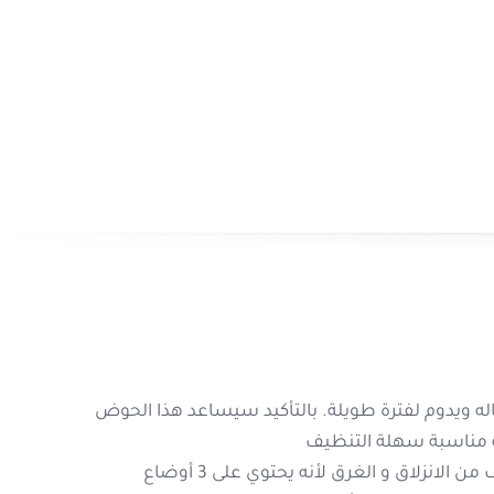
يجب ألا تتجاوز حرارة ماء الاستحمام 37.8 مئوية.
لا يُنصح بتغيير وضعية المسند اثناء استحمام
يجب الحرص على بقاء طفلك في متناول اليد و
ء
تجنبي ترك طفلك وحيدا خلال وقت الاستحمام
الصيني
ل استعماله ويدوم لفترة طويلة. بالتأكيد سيساعد هذا الحوض
تميز بمساحة مناسبة سهلة التنظيف
يمنح كرسي الاستحمام لطفلك متعة الاستحمام بدون الخوف من الانزلاق و الغرق لأنه يحتوي على 3 أوضاع
ى الجلد لا تسبب الحساسية أو الالتهاب من
المتجر الصيني
شاهدة المزيد