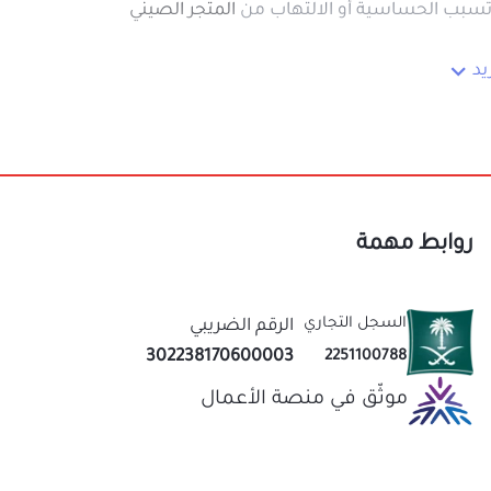
روابط مهمة
اق.
السجل التجاري
الرقم الضريبي
302238170600003
2251100788
موثّق في منصة الأعمال
حرارتها.
نحن متخصصون في المتجر الصيني منذ اكثر من 10 سنوات
عاب
قيمة لك
الطفل.
ت التحكم.