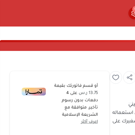
0
0
أو قسم فاتورتك بقيمة
13.75 ر.س
على
4
دفعات بدون رسوم
ر الصيني
تأخير، متوافقة مع
 يسهل استعماله
الشريعة الإسلامية
لحوض صغيرك على
اعرف أكثر
حة مناسبة سهلة
ام بدون الخوف