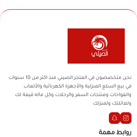
نحن متخصصون في المتجر الصيني منذ اكثر من 10 سنوات
في بيع السلع المنزلية والأجهزة الكهربائية والألعاب
والفواحات ومنتجات السفر والرحلات وكل ماله قيمة لك
ولعائلتك ولمنزلك
روابط مهمة
السجل التجاري
الرقم الضريبي
302238170600003
2251100788
موثّق في منصة الأعمال
تواصل معنا