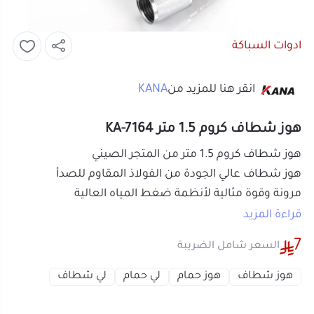
ادوات السباكة
KANA
انقر هنا للمزيد من
هوز شطاف كروم 1.5 متر KA-7164
هوز شطاف كروم
1.5 متر من المتجر الصيني
هوز شطاف عالي الجودة من الفولاذ المقاوم للصدأ
مرونة وقوة مثالية لأنظمة ضغط المياه العالية
مقاومة لدرجات الحرارة الباردة أو الساخنة الشديدة ، والتآكل
قراءة المزيد
يضيف الأناقة والراحة والمتانة.
7
السعر شامل الضريبة
سهل جدا للاستخدام والتركيب.
هوز شطاف
هوز حمام
لي حمام
لي شطاف
أو قسم فاتورتك بقيمة
1.75 ر.س
على
4
دفعات بدون رسوم تأخير، متوافقة مع
الشريعة الإسلامية
اعرف أكثر