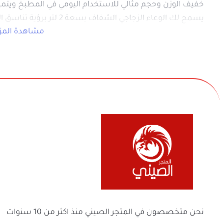
كهرباء 220-240
في بيع السلع المنزلية والأجهزة الكهربائية والأل
والفواحات ومنتجات السفر والرحلات وكل ماله 
ولعائلتك ولمنزلك