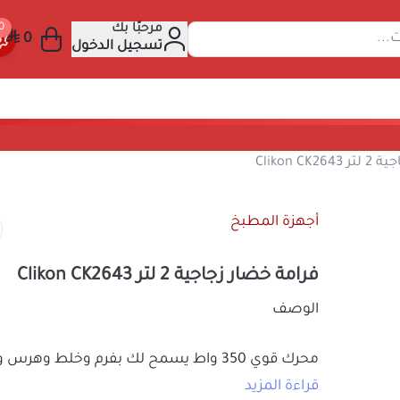
مرحبًا بك
عن المنتجات...
تسجيل الدخول
مة خضار زجاجية 2 لتر Clikon CK2643
أجهزة المطبخ
فرامة خضار زجاجية 2 لتر Clikon CK2643
الوصف
محرك قوي 350 واط يسمح لك بفرم و
مجموعة متنوعة من المكونات بسرعة.
قراءة المزيد
مجهز بمحرك أداء عالي مع شفرات حادة من ا
149.01
السعر شامل الضريبة
السريع الامن