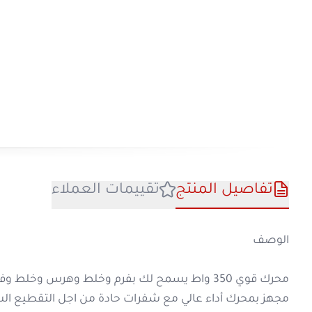
تفاصيل المنتج
تقييمات العملا
الوصف
محرك قوي 350 واط يسمح لك بفرم وخلط وهرس وخلط وفرم مجموعة متنوعة من المكونات بسرعة.
مجهز بمحرك أداء عالي مع شفرات حادة من اجل 
خفيف الوزن وحجم مثالي للاستخدام اليومي في ا
يسمح لك الوعاء الزجاجي الشفاف بسعة 2 لتر برؤية تناسق التقطيع بسهولة .
م
اداة توصيل معدنية وعامود شفرات معدني للحص
اداء مثالي
350وات