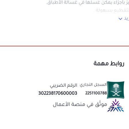
روابط مهمة
السجل التجاري
الرقم الضريبي
302238170600003
2251100788
موثّق في منصة الأعمال
نحن متخصصون في المتجر الصيني منذ اكثر من 10 سنوات
عاب
قيمة لك