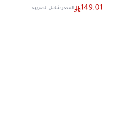
خفيف الوزن وحجم مثالي للاستخدام اليومي في
بأجزاء يمكن غسلها في غسالة الأطباق.
يسمح لك ا
التقطيع بسهولة .
اداة توصيل معدنية وعامود شفرات معدني ل
اكثر
ها
اداء مثالي
350وات
كهرباء 220-240