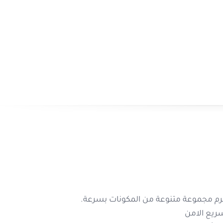
ء
التقطيع السريع الامن
لمطبخ ويتميز بأجزاء يمكن غسلها في غسالة الأطباق.
شاهدة المزيد
ول علي صلابة اكثر