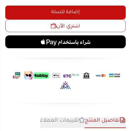
تفاصيل المنتج
تقييمات العملاء
موقد كهربائي حلزوني DLC-100B – السرعة والأمان في
طهي وجباتك اليومية!
إذا كنت تبحث عن موقد فعال وسهل الاستخدام
للمطابخ الصغيرة، فإن
موقد كهربائي حلزوني DLC-100B