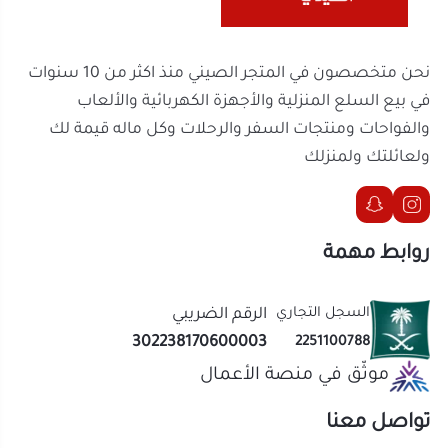
قوة 1000 واط
: طاقة كافية لطهي سريع ومثالي،
روابط مهمة
مع عمله بتيار بجهد 220 فولت وتردد 50/60 هرتز.
السجل التجاري
الرقم الضريبي
احصل على
موقد كهربائي حلزوني DLC-100B
الآن من
302238170600003
2251100788
المتجر الصيني
وابدأ في تحضير وجباتك بكل سرعة
موثّق في منصة الأعمال
وسهولة. أضفه إلى سلة مشترياتك اليوم لتستمتع
بطهي لذيذ وآمن كل يوم!
تواصل معنا
الحقوق محفوظة | 2026
المتجر الصيني