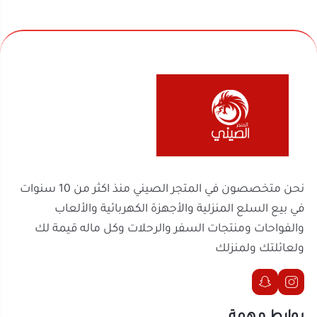
سهل الاستخدام:
يعمل بسلاسة في المنزل أو
المكتب، ويُعتبر مثالياً للرحلات والنشاطات
الخارجية.
نحن متخصصون في المتجر الصيني منذ اكثر من 10 سنوات
صنبور بلاستيكي خالٍ من التنقيط:
استمتع بتوزيع
في بيع السلع المنزلية والأجهزة الكهربائية والألعاب
المياه دون فوضى أو إهدار.
والفواحات ومنتجات السفر والرحلات وكل ماله قيمة لك
تدفق سريع:
يوفر لك تدفقاً سلساً حتى 2 جالون
ولعائلتك ولمنزلك
في الدقيقة، مما يجعله مناسباً لتلبية احتياجاتك
اليومية بسرعة.
روابط مهمة
لا تتردد في الحصول على حامل قارورة الماء DLC من
المتجر الصيني اليوم، واجعل توزيع المياه أكثر راحة
السجل التجاري
الرقم الضريبي
وسهولة في كل مكان!
302238170600003
2251100788
موثّق في منصة الأعمال
تواصل معنا