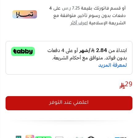
صنبور بلاستيكي خالٍ من التنقيط:
استمتع بتوزيع
المياه دون فوضى أو إهدار.
تدفق سريع:
يوفر لك تدفقاً سلساً حتى 2 جالون في
الدقيقة، مما يجعله مناسباً لتلبية احتياجاتك اليومية
بسرعة.
لا تتردد في الحصول على حامل قارورة الماء DLC من المتجر
29
الصيني اليوم، واجعل توزيع المياه أكثر راحة وسهولة في كل
مكان!
اعلمني عند التوفر