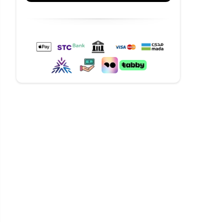
ديكورات
وعاء بلاستيكي خالٍ من مادة BPA + 4 شفرات
خدام –
مفرمة
ة الخضار
+
 (يُذكر في
متجر (SKU يُضاف في صفحة