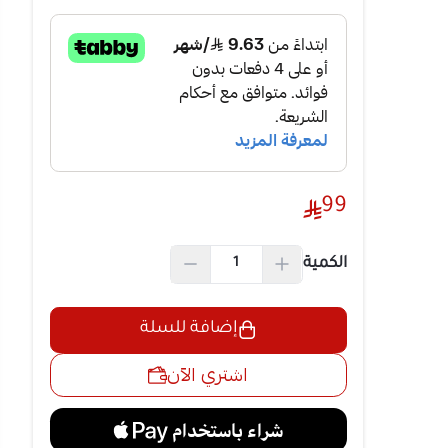
. تجمع بين
 نحاسي قوي
.
الصيني؟
99
ليدية، لتنجز
قائق من
الكمية
ة
موثوقة، وفي
و
فرامة بصل
إضافة للسلة
يجعلها خيارًا
اشتري الآن
 قيمة ممتازة
ضل مفرمة
لمطابخ