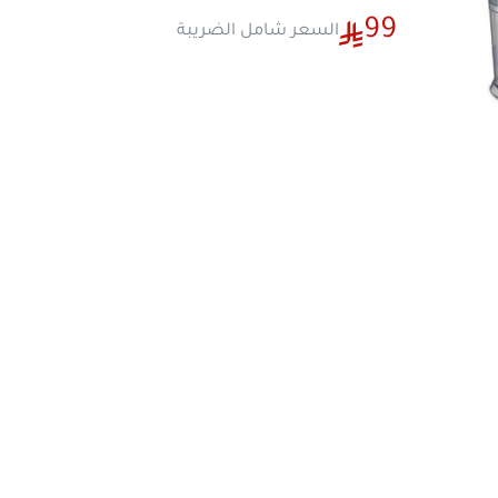
وسرعة في جهاز واحد صغير الحجم وقوي الأداء
تصميم عملي، مواد آمنة على الطعام، ومحرك
يجعل التحضير اليومي للطعام أسرع وأكثر دقة
لماذا تختار مفرمة كهربائية كليكون من المتجر 
توفر لك بديلاً عملياً عن أدوات التقطيع التق
ها
تحضير اللحوم والخضار في ثوانٍ بدلاً من د
التقطيع اليدوي المتعب.
مناسبة لمن يبحث عن
مفرمة لحم كهربائي
نفس الوقت تعمل كـ
فرامة خضار كهربائية
كهربائية
و
مفرمة ملوخية
في جهاز واحد، ما 
اقتصاديًا وذكياً.
السعر التنافسي في المتجر الصيني يمنحك
مقابل الأداء والضمان، لتكون ضمن فئة
اف
لحم كهربائية
المناسبة للمنازل العائلية وا
الصغيرة.