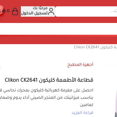
مرحبًا بك
عن المنتجات...
تسجيل الدخول
اعة الأطعمة كليكون Clikon CK2641
أجهزة المطبخ
قطاعة الأطعمة كليكون Clikon CK2641
احصل على مفرمة كهربائية كليكون بمحرك ن
يناسب ميزانيتك من المتجر الصيني أداء يدو
لعامين
قراءة المزيد
مفرمة كهربائية كليكون
هي مساعدك الذكي في
99
السعر شامل الضريبة
وفرم اللحوم والخضار والبصل والملوخية وال