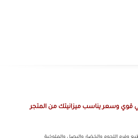
مواصفات المفرمة الكهربائية
الماركة:
كليكون
اللون:
بلاستيكي أنيق (يتناسب مع معظم 
المطبخ)
المادة:
ستانلس ستيل حادة
الأبعاد:
تقريبًا 28 × 23.85 × 27.8 سم
ء
الوزن:
حوالي 880 جرام
قوة الطاقة:
300 واط
حرك نحاسي قوي وسعر يناسب ميزانيتك من المتجر
المحرك:
محرك نحاسي قوي
السعة:
وعاء تقطيع بلاستيكي 0.6 لتر (600 مل)
ن
الاستخدام:
مفرمة كهربائية متعددة الاست
لحم كهربائية
+
مفرمة خضار كهرباء
+
فرام
مطبخ لتقطيع وفرم اللحوم والخضار والبصل والملوخية
مفرمة بصل كهربائية
+
مفرمة ملوخية
لحجم وقوي الأداء. تجمع بين تصميم عملي، مواد آمنة على
بلد المنشأ / التجميع:
بحسب تشكيلة المتجر
ي للطعام أسرع وأكثر دقة.
شاهدة المزيد
صفحة المنتج)
رقم الموديل:
حسب كود ال
المتجر الصيني؟
المنتج)