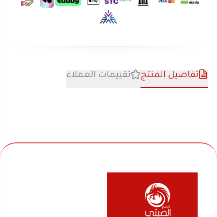
تفاصيل المنتج
تقييمات العملاء
نحن متخصصون في المتجر الصيني منذ اكثر من 10 سنوات
في بيع السلع المنزلية والأجهزة الكهربائية والألعاب
والفواحات ومنتجات السفر والرحلات وكل ماله قيمة لك
ولعائلتك ولمنزلك