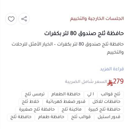
الجلسات الخارجية والتخييم
حافظة ثلج صندوق 80 لتر بكفرات
حافظة ثلج صندوق 80 لتر بكفرات – الخيار الأمثل للرحلات
والتخييم
حافظ على مشروباتك وأطعمتك باردة ومنعشة طوال
قراءة المزيد
الرحلة مع
حافظة ثلج صندوق 80 لتر بكفرات
. بفضل
279
السعر شامل الضريبة
سعتها الكبيرة وتصميمها القوي، تعتبر هذه الحافظة
رفيقك المثالي للرحلات العائلية، التخييم، والنزهات الخارجية.
ثلج قوالب
ا لي
حافظة الطعام
ترمس ثلج
حافظات للاكل
قدور ضغط كهربائية
خلاط ثلج
تأتي الحافظة بكفرات متينة تسهل نقلها إلى أي مكان،
حافظة ثلج كبيرة
ماكينة ثلج
حافظة ثلج صغيرة
قدور استيل
قوالب ثلج
حافظة طعام
حافظة ثلج
ومزودة بعازل رغوي قوي يحافظ على برودة المحتويات
لساعات طويلة.
أو قسم فاتورتك بقيمة
69.75 ر.س
على
4
مميزات حافظة ثلج صندوق 80 لتر بكفرات:
دفعات بدون رسوم تأخير، متوافقة مع
سعة كبيرة 80 لتر
: مثالية لحفظ كمية كبيرة من
الشريعة الإسلامية
اعرف أكثر