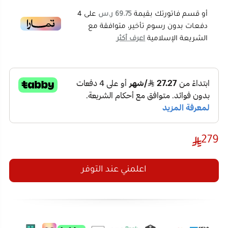
المشروبات والأطعمة الباردة.
كفرات متينة وسهلة الحركة
: تسهّل التنقل بها حتى
في الأماكن الوعرة.
عازل رغوي للحفاظ على البرودة
: يحافظ على درجة
الحرارة الداخلية لفترات طويلة.
مصنوعة من مواد عالية الجودة
: تضمن استخدامًا
يدوم طويلاً وآمنًا للمواد الغذائية.
279
مقابض مريحة
: تتيح لك حمل الحافظة بسهولة أثناء
التنقل.
اعلمني عند التوفر
احصل على حافظة ثلج صندوق 80 لتر بكفرات الآن من
المتجر الصيني واستمتع بالراحة والمتانة التي تحتاجها لحفظ
برودة مشروباتك في أي مكان. أضفها إلى سلة مشترياتك
اليوم!