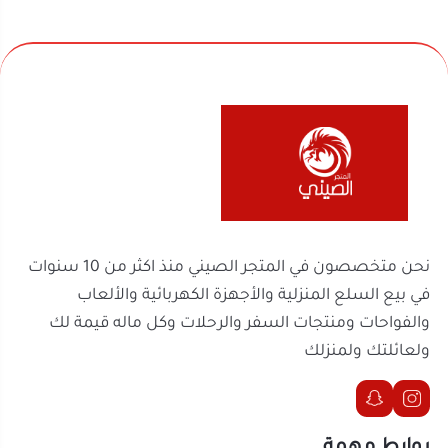
مميزات حافظة ثلج صندوق 80 لتر بكفرات:
سعة كبيرة 80 لتر
: مثالية لحفظ كمية كبيرة من
المشروبات والأطعمة الباردة.
نحن متخصصون في المتجر الصيني منذ اكثر من 10 سنوات
كفرات متينة وسهلة الحركة
: تسهّل التنقل بها
في بيع السلع المنزلية والأجهزة الكهربائية والألعاب
حتى في الأماكن الوعرة.
والفواحات ومنتجات السفر والرحلات وكل ماله قيمة لك
عازل رغوي للحفاظ على البرودة
: يحافظ على درجة
ولعائلتك ولمنزلك
الحرارة الداخلية لفترات طويلة.
مصنوعة من مواد عالية الجودة
: تضمن
استخدامًا يدوم طويلاً وآمنًا للمواد الغذائية.
روابط مهمة
مقابض مريحة
: تتيح لك حمل الحافظة بسهولة
أثناء التنقل.
السجل التجاري
الرقم الضريبي
302238170600003
2251100788
احصل على حافظة ثلج صندوق 80 لتر بكفرات الآن من
موثّق في منصة الأعمال
المتجر الصيني واستمتع بالراحة والمتانة التي تحتاجها
لحفظ برودة مشروباتك في أي مكان. أضفها إلى سلة
تواصل معنا
مشترياتك اليوم!