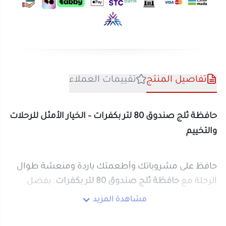
تفاصيل المنتج
تقييمات العملاء
حافظة ثلج صندوق 80 لتر بكفرات – الخيار الأمثل للرحلات
والتخييم
حافظ على مشروباتك وأطعمتك باردة ومنعشة طوال
الرحلة مع
حافظة ثلج صندوق 80 لتر بكفرات
. بفضل
سعتها الكبيرة وتصميمها القوي، تعتبر هذه الحافظة
مشاهدة المزيد
رفيقك المثالي للرحلات العائلية، التخييم، والنزهات
الخارجية.
تأتي الحافظة بكفرات متينة تسهل نقلها إلى أي مكان،
ومزودة بعازل رغوي قوي يحافظ على برودة المحتويات
لساعات طويلة.