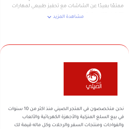
قطع متعددة الألوان والأشكال تفتح المجال
أمام الطفل لبناء تصاميم مختلفة كل مرة
خامة متينة نسبيًا تتحمل التركيب والتفكيك
المتكرر أثناء اللعب
حواف مصممة لتسهيل التثبيت بين القطع دون
الحاجة لمجهود كبير من الطفل
نحن متخصصون في المتجر الصيني منذ اكثر من 10 سنوات
تشجع على اللعب الجماعي بين الأطفال أو مع
في بيع السلع المنزلية والأجهزة الكهربائية والألعاب
أفراد الأسرة كمكعبات تعليمية مشتركة
والفواحات ومنتجات السفر والرحلات وكل ماله قيمة لك
تأتي ضمن علبة أو كيس عملي يسهّل تجميع
ولعائلتك ولمنزلك
القطع وترتيبها بعد اللعب
خيار عملي كهدية للأطفال يجمع بين المتعة
والانشغال الإيجابي
مناسبة كلعبة مكعبات بناء يمكن إعادة
روابط مهمة
استخدامها لبناء أشكال جديدة في كل مرة
السجل التجاري
الرقم الضريبي
تجربة الاستخدام:
302238170600003
2251100788
في عصر يوم عادي بالمنزل، يجلس الطفل أمام صندوق