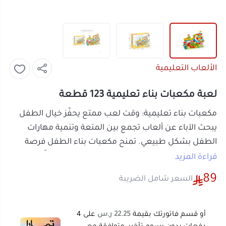
الألعاب التعليمية
لعبة مكعبات بناء تعليمية 123 قطعة
مكعبات بناء تعليمية: وقت لعب ممتع يحفّز خيال الطفل
يبحث الآباء عن ألعاب تجمع بين المتعة وتنمية مهارات
الطفل بشكل طبيعي. تمنح مكعبات بناء الطفل فرصة
لتركيب أشكال متعددة بخياله الخاص، فيقضي وقتًا ممتعًا
قراءة المزيد
بعيدًا عن الشاشات مع تحفيز طبيعي لمهارات التركيز
89
السعر شامل الضريبة
والتنسيق اليدوي.
تجد هذه المكعبات ضمن تشكيلة
الألعاب والترفيه
في
المتجر الصيني
، وتحديدًا ضمن قسم
الألعاب والترفيه |
أو قسم فاتورتك بقيمة
22.25 ر.س
على
4
الألعاب التعليمية
المخصص لألعاب تنمية المهارات.
دفعات بدون رسوم تأخير، متوافقة مع
الشريعة الإسلامية
اعرف أكثر
أبرز المزايا:
قطع متعددة الألوان والأشكال تفتح المجال أمام
الطفل لبناء تصاميم مختلفة كل مرة