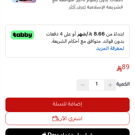
خامة متينة نسبيًا تتحمل التركيب والتفكيك المتكرر
أثناء اللعب
حواف مصممة لتسهيل التثبيت بين القطع دون
الحاجة لمجهود كبير من الطفل
89
تشجع على اللعب الجماعي بين الأطفال أو مع أفراد
الأسرة كمكعبات تعليمية مشتركة
الكمية
تأتي ضمن علبة أو كيس عملي يسهّل تجميع القطع
وترتيبها بعد اللعب
خيار عملي كهدية للأطفال يجمع بين المتعة
إضافة للسلة
والانشغال الإيجابي
اشتري الآن
مناسبة كلعبة مكعبات بناء يمكن إعادة استخدامها
لبناء أشكال جديدة في كل مرة
تجربة الاستخدام:
في عصر يوم عادي بالمنزل، يجلس الطفل أمام صندوق
المكعبات فيبدأ ببناء برج صغير أو منزل من خياله، وينشغل
بذلك دقائق طويلة بمفرده أو برفقة إخوته، ما يمنح الوالدين
وقتًا هادئًا بينما يستمتع الطفل بلعب بناء وتفكيك مستمر.