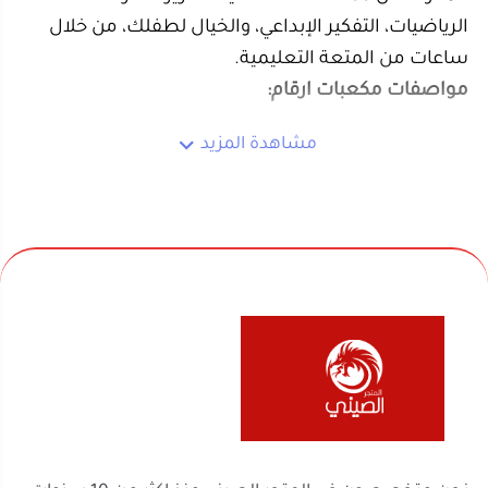
التصنيف:
الألعاب التعليمية
عدد القطع:
200 قطعة
الفئة العمرية المناسبة:
+3 سنوات
الخامة:
بلاستيك بولي بروبيلين عالي الجودة
اللون:
ألوان متعددة
حجم القطعة الواحدة:
3.5 × 3.5 سم
حجم العبوة:
30.5 × 6.5 × 22.3 سم
النوع:
لعبة STEM تعليمية (رياضيات + بناء +
منطق)
طريقة الاستخدام:
تركيب، بناء، تعلم الأرقام
نحن متخصصون في المتجر الصيني منذ اكثر من 10 سنوات
والعمليات الحسابية الأساسية
في بيع السلع المنزلية والأجهزة الكهربائية والألعاب
والفواحات ومنتجات السفر والرحلات وكل ماله قيمة لك
مميزات مكعبات ارقام:
ولعائلتك ولمنزلك
مجموعة البناء 200 قطعة متنوعة بألوان وأرقام
محفورة
مجموعة بناء لتعليم الأرقام والجمع والطرح
روابط مهمة
بشكل تفاعلي