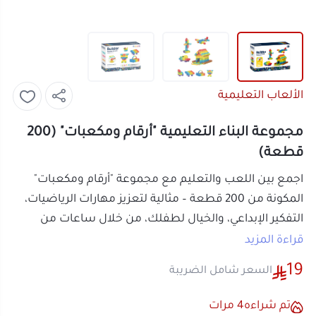
الألعاب التعليمية
مجموعة البناء التعليمية "أرقام ومكعبات" (200
قطعة)
اجمع بين اللعب والتعليم مع مجموعة "أرقام ومكعبات"
المكونة من 200 قطعة – مثالية لتعزيز مهارات الرياضيات،
التفكير الإبداعي، والخيال لطفلك، من خلال ساعات من
المتعة التعليمية.
قراءة المزيد
مواصفات مكعبات ارقام:
19
السعر شامل الضريبة
اسم المنتج:
مجموعة البناء التعليمية "أرقام
ومكعبات"
تم شراءه
4
مرات
التصنيف:
الألعاب التعليمية
عدد القطع:
200 قطعة
أو قسم فاتورتك بقيمة
4.75 ر.س
على
4
الفئة العمرية المناسبة:
+3 سنوات
دفعات بدون رسوم تأخير، متوافقة مع
الخامة:
بلاستيك بولي بروبيلين عالي الجودة