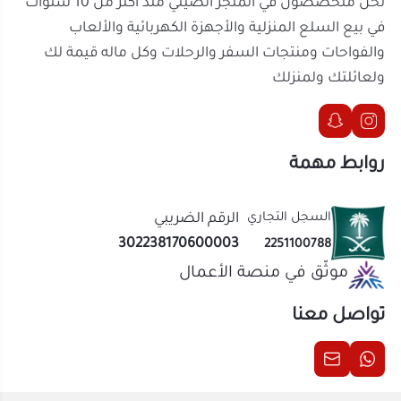
تطوير المهارات الحركية الدقيقة والتفكير
السجل التجاري
الرقم الضريبي
المنطقي
302238170600003
2251100788
يدعم منهج STEM لتنمية المهارات العلمية
موثّق في منصة الأعمال
والهندسية
مكعبات ارقام بمواد آمنة وخالية من المواد
تواصل معنا
السامة
تصميم سهل التركيب للأطفال دون مساعدة
مكعبات ارقام تعزز التركيز وحل المشكلات
المباني التعليمية مثالية للّعب الفردي أو الجماعي
الحقوق محفوظة | 2026
المتجر الصيني
لعبة تعليمية تحفّز الخيال والإبداع
مكعبات ارقام سهلة التخزين ومناسبة كهدية
تعليمية
لماذا تختار المتجر الصيني؟
ألعاب تعليمية مختارة بعناية
أسعار تنافسية وجودة عالية
شحن سريع وآمن لجميع المناطق