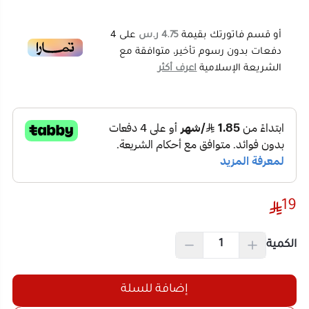
الشريعة الإسلامية
اعرف أكثر
اللون:
ألوان متعددة
حجم القطعة الواحدة:
3.5 × 3.5 سم
حجم العبوة:
30.5 × 6.5 × 22.3 سم
النوع:
لعبة STEM تعليمية (رياضيات + بناء + منطق)
طريقة الاستخدام:
تركيب، بناء، تعلم الأرقام
والعمليات الحسابية الأساسية
مميزات مكعبات ارقام:
19
مجموعة البناء 200 قطعة متنوعة بألوان وأرقام
محفورة
الكمية
مجموعة بناء لتعليم الأرقام والجمع والطرح بشكل
تفاعلي
إضافة للسلة
تطوير المهارات الحركية الدقيقة والتفكير المنطقي
يدعم منهج STEM لتنمية المهارات العلمية
اشتري الآن
والهندسية
مكعبات ارقام بمواد آمنة وخالية من المواد السامة
تصميم سهل التركيب للأطفال دون مساعدة
مكعبات ارقام تعزز التركيز وحل المشكلات