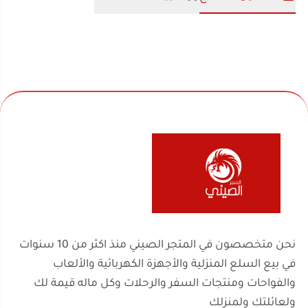
نحن متخصصون في المتجر الصيني منذ اكثر من 10 سنوات
في بيع السلع المنزلية والأجهزة الكهربائية والألعاب
والفواحات ومنتجات السفر والرحلات وكل ماله قيمة لك
ولعائلتك ولمنزلك
روابط مهمة
السجل التجاري
الرقم الضريبي
302238170600003
2251100788