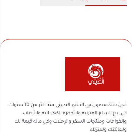
نحن متخصصون في المتجر الصيني منذ اكثر من 10 سنوات
في بيع السلع المنزلية والأجهزة الكهربائية والألعاب
والفواحات ومنتجات السفر والرحلات وكل ماله قيمة لك
ولعائلتك ولمنزلك
روابط مهمة
السجل التجاري
الرقم الضريبي
302238170600003
2251100788