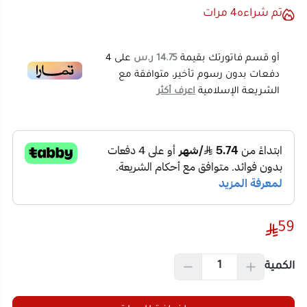
دفعات بدون رسوم تأخير، متوافقة مع
المميزات الرئيسية:
الشريعة الإسلامية
اعرف أكثر
خامات متينة من ABS وسيلكون لضمان الجودة والمتانة
بطارية مدمجة بسعة 75 مللي أمبير لعمر تشغيل مستدام
خمس حلقات ضبط بأحجام متنوعة تناسب مختلف
الاستخدامات
تصميم ذكي وعملي يسهل استخدام الخاتم بكل راحة
المواصفات التقنية:
59
ليش ممكن تشتريه:
الكمية
لأنه يجمع بين التصميم العصري والوظائف الذكية مع
خامات قوية تناسب الاستخدام اليومي، ويقدم لك مرونة في
إضافة للسلة
المقاسات لتناسب احتياجاتك بشكل مثالي.
اشتري الآن