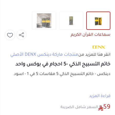
سماعات القرآن الكريم
منتجات ماركة دينكس DENX الأصلي
انقر هنا للمزيد من
خاتم التسبيح الذكي -5 احجام في بوكس واحد
دينكس - خاتم التسبيح الذكي 5 مقاسات 5 في 1 - اسود
وصف المنتج:
قراءة المزيد
دينكس - خاتم التسبيح الذكي 5 في 1 يأتي بخامات عالية
59
السعر شامل الضريبة
الجودة من ABS وسيلكون، مزود ببطارية بسعة 75 مللي
أمبير توفر عمر تشغيل جيد. يتميز الخاتم بخمس مقاسات
تم شراءه
4
مرات
مختلفة (14، 16، 18، 20، 22 ملم) تناسب جميع الاستخدامات،
وتصميمه العملي يجعل استخدامه سهلاً ومريحاً.
أو قسم فاتورتك بقيمة
14.75 ر.س
على
4