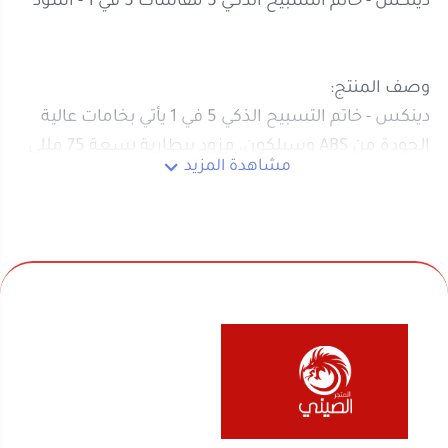
مقاسات مختلفة (14، 16، 18، 20، 22 ملم) تناسب جميع
الاستخدامات، وتصميمه العملي يجعل استخدامه
سهلاً ومريحاً.
المميزات الرئيسية:
خامات متينة من ABS وسيلكون لضمان الجودة والمتانة
بطارية مدمجة بسعة 75 مللي أمبير لعمر تشغيل
مستدام
خمس حلقات ضبط بأحجام متنوعة تناسب مختلف
الاستخدامات
نحن متخصصون في المتجر الصيني منذ اكثر من 10 سنوات
تصميم ذكي وعملي يسهل استخدام الخاتم بكل راحة
في بيع السلع المنزلية والأجهزة الكهربائية والألعاب
المواصفات التقنية:
والفواحات ومنتجات السفر والرحلات وكل ماله قيمة لك
ولعائلتك ولمنزلك
ليش ممكن تشتريه:
لأنه يجمع بين التصميم العصري والوظائف الذكية مع
روابط مهمة
خامات قوية تناسب الاستخدام اليومي، ويقدم لك مرونة