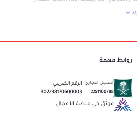
عالية كبيرة حتى مع الاستخدام المكثف.
مشاريعك بكل كفاءة!
كمًا مثاليًا أثناء العمل.
 نتائج احترافية في الحفر على الخشب.
روابط مهمة
السجل التجاري
الرقم الضريبي
302238170600003
2251100788
موثّق في منصة الأعمال
شب
لتآكل
نحن متخصصون في المتجر الصيني منذ اكثر من 10 سنوات
تازًا
عاب
قيمة لك