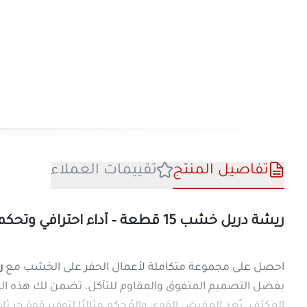
تفاصيل المنتج
تقييمات العملا
ريشة دريل خشب 15 قطعة – أداء احترافي وتحكم ثابت لكل مشاريعك
احصل على مجموعة متكاملة لأعمال الحفر عل
بفضل التصميم المتفوق والمقاوم للتآكل، تض
المكثف. يُعد المقبض القوي والمُحكم مثاليًا لتوفي
الخشبية الاحترافية.
م
مميزات ريشة دريل خشب 15 قطعة: