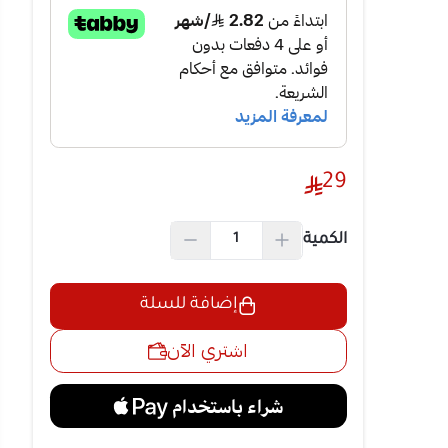
ض القوي والمُحكم
ها الأداة المثالية
29
الية كبيرة
الكمية
مًا مثاليًا
إضافة للسلة
ك نتائج
اشتري الآن
ع احتياجاتك في
ب