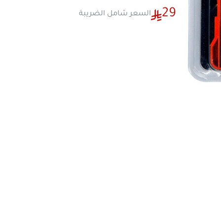
طويل حتى مع الاستخدام المكثف. يُعد المقب
مثاليًا لتوفير قوة جر ثابتة وتحكم عالٍ، مما يجعل
للأعمال الخشبية الاحترافية.
مميزات ريشة دريل خشب 15 قطعة:
مقاومة للتآكل
: تضمن عمر خدمة طويل وفع
ها
حتى مع الاستخدام المكثف.
قبضة ثابتة ومحكمة
: توفر قوة جر قوية وتحك
أثناء العمل.
كفاءة عالية
: مصممة لتحسين الأداء ومنح
احترافية في الحفر على الخشب.
عدد القطع
: 15 قطعة متنوعة لتلبية جمي
أعمال الخشب.
مواصفات المنتج:
نوع الاستخدام
: مخصص للحفر على الخش
عدد القطع
: 15 قطعة