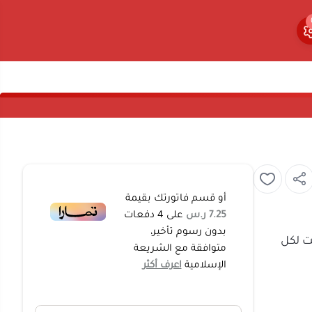
0
0
أو قسم فاتورتك بقيمة
7.25 ر.س
على
4
دفعات
بدون رسوم تأخير،
في وتحكم ثابت لكل
متوافقة مع الشريعة
الإسلامية
اعرف أكثر
لى الخشب مع
ي. بفضل التصميم
جموعة عمر خدمة