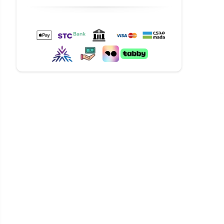
تآكل
تازًا
 تعتبر ريشة دريل
ى دقة وسهولة في
دأ بتنفيذ