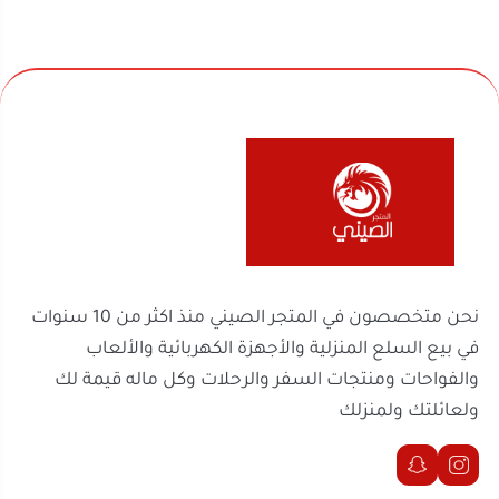
نحن متخصصون في المتجر الصيني منذ اكثر من 10 سنوات
في بيع السلع المنزلية والأجهزة الكهربائية والألعاب
والفواحات ومنتجات السفر والرحلات وكل ماله قيمة لك
ولعائلتك ولمنزلك
روابط مهمة
السجل التجاري
الرقم الضريبي
302238170600003
2251100788
موثّق في منصة الأعمال