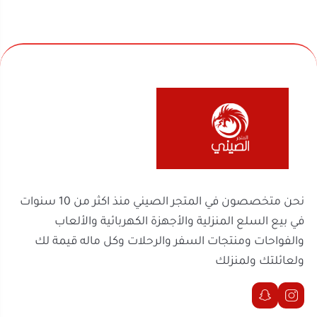
نحن متخصصون في المتجر الصيني منذ اكثر من 10 سنوات
في بيع السلع المنزلية والأجهزة الكهربائية والألعاب
والفواحات ومنتجات السفر والرحلات وكل ماله قيمة لك
ولعائلتك ولمنزلك
روابط مهمة
السجل التجاري
الرقم الضريبي
302238170600003
2251100788
موثّق في منصة الأعمال