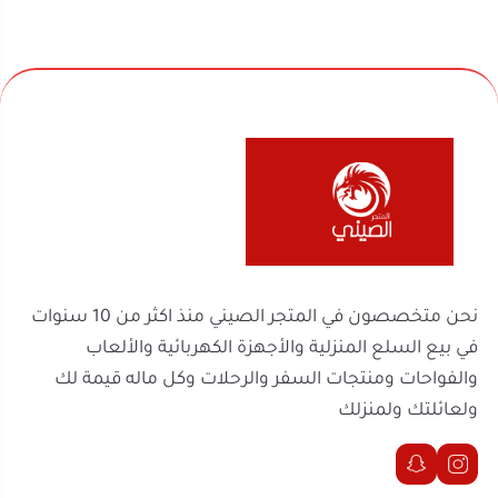
نحن متخصصون في المتجر الصيني منذ اكثر من 10 سنوات
في بيع السلع المنزلية والأجهزة الكهربائية والألعاب
والفواحات ومنتجات السفر والرحلات وكل ماله قيمة لك
ولعائلتك ولمنزلك
روابط مهمة
السجل التجاري
الرقم الضريبي
302238170600003
2251100788
موثّق في منصة الأعمال