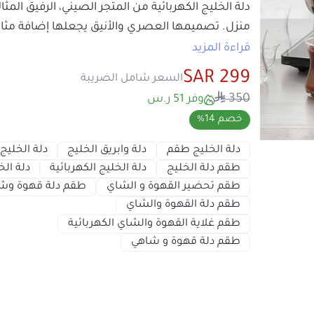
لمطبخكم، بينما تضمن لكم تجربة استثنائية ف
قراءة المزيد
المشروبات الساخنة بضغطة زر فقط. استمتعو
299 SAR
السعر شامل الضريبة
العائلة والأصدقاء دون الحاجة للانتظار طويلاً!
350
وفر 51 ر.س
مواصفات
طقم دلة الخليج
:
خصم 14%
نوع المنتج : دلة الخليج الكهربائية.
اللون : فضي .
دلة الخليج طقم
دلة وابريق الخليج
دلة 
ها
القوة الكهربائية : 1500واط .
طقم دلة الخليج
دلة الخليج الكهربائية
التصنيف :
دلة الخليج
.
طقم تحضير القهوة و الشاي
طقم دلة قه
محتويات
طقم دلة الخليج
:
طقم دلة القهوة والشاي
طقم غلاية القهوة والشاي الكهربائية
دلة قهوة 1 لتر - براد شاى 1 لت
طقم دلة قهوة و شاهي
- 4 علب للبن والهيل والشاي والسكر .
مميزات :
تحضير سريع
:
طقم دلة الخليج
توفر المشر
في غضون دقائق معدودة.
سهولة الاستخدام
: تعمل بضغطة زر لتجرب
التعقيد.