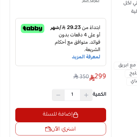
ي تقديم
ا بأوقاتكم مع
الخليج مع ابريق
دلة الخليج
299
350
وة وشاي
الكمية
ر - قاعدة الكترونية - مكيال
للقهوة ومكيال للشاي - 3 فناجيل قهوة - 3 فناجيل شاي
إضافة للسلة
اشتري الآن
وبات الساخنة
ة خالية من