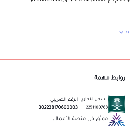
روابط مهمة
دلة قهوة 1 لتر - براد شاى 1 لتر - قاعدة الكترونية - مكيال للقهوة ومكيال للشاي - 3 فناجيل قهوة - 3
السجل التجاري
الرقم الضريبي
302238170600003
2251100788
روبات الساخنة في غضون دقائق معدودة.
موثّق في منصة الأعمال
ة خالية من التعقيد.
لساتك مع العائلة والضيوف.
نحن متخصصون في المتجر الصيني منذ اكثر من 10 سنوات
 التنظيف.
عاب
لفترة أطول.
قيمة لك
لمشروبات الساخنة