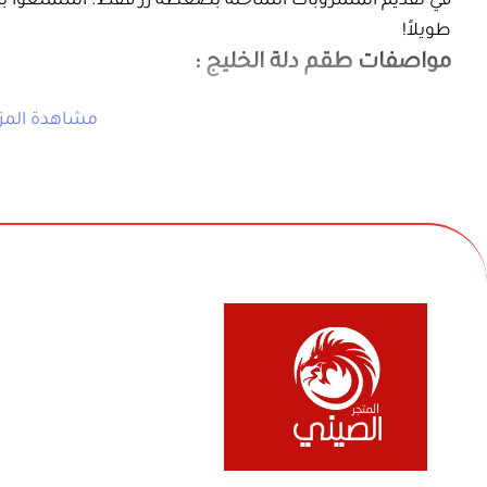
اللون : فضي .
القوة الكهربائية : 1500واط .
التصنيف :
دلة الخليج
.
محتويات
طقم دلة الخليج
:
فناجيل شاي - 4 علب للبن والهيل والشاي والسكر .
مميزات :
تحضير سريع
:
طقم دلة الخليج
توفر المش
سهولة الاستخدام
: تعمل بضغطة زر لتجرب
تصميم أنيق
: يضفي طابعًا عصريًا على ج
مادة عالية الجودة
: تضمن المتانة وسهولة
في بيع السلع المنزلية والأجهزة الكهربائية والأل
عزل حراري
: يحافظ على حرارة المشروبات 
والفواحات ومنتجات السفر والرحلات وكل ماله 
استخدام متعدد
: مثالية لتحضير مختلف ا
ولعائلتك ولمنزلك