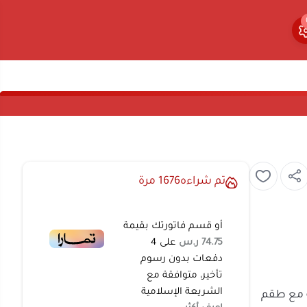
0
0
تم شراءه
1676
مرة
أو قسم فاتورتك بقيمة
74.75 ر.س
على
4
دفعات بدون رسوم
تأخير، متوافقة مع
الشريعة الإسلامية
لساخنة مع
طقم
اعرف أكثر
ق المثالي لكل
ة مثالية