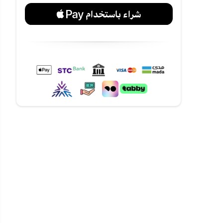
لساتك مع
 التنظيف.
لفترة أطول.
لمشروبات