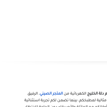
تصميم أنيق
: يضفي طابعًا عصريًا على ج
العائلة والضيوف.
مادة عالية الجودة
: تضمن المتانة وسهولة
عزل حراري
: يحافظ على حرارة المشروبات 
استخدام متعدد
: مثالية لتحضير مختلف ا
الساخنة
ء
اخنة مع
طقم دلة الخليج
الكهربائية من
المتجر الصيني
، الرفيق
علها إضافة مثالية لمطبخكم، بينما تضمن لكم تجربة استثنائية
تمتعوا بأوقاتكم مع العائلة والأصدقاء دون الحاجة للانتظار
شاهدة المزيد