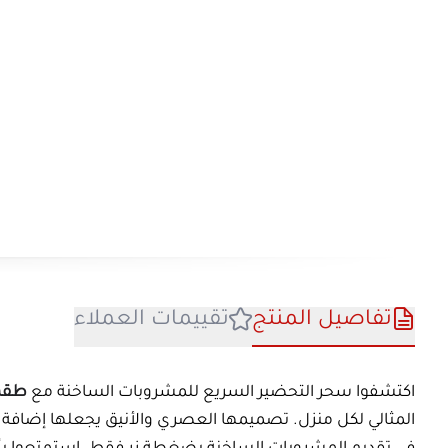
تفاصيل المنتج
تقييمات العملا
اكتشفوا سحر التحضير السريع للمشروبات الس
المثالي لكل منزل. تصميمها العصري والأنيق يج
في تقديم المشروبات الساخنة بضغطة زر فقط. اس
طويلاً!
مواصفات
طقم دلة الخليج
:
نوع المنتج : دلة الخليج الكهربائية.
م