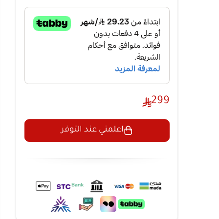
299
ن
لة عمر
اعلمني عند التوفر
ع، وأعمال
ام المكثف
ول.
ًا.
 آلية الشد