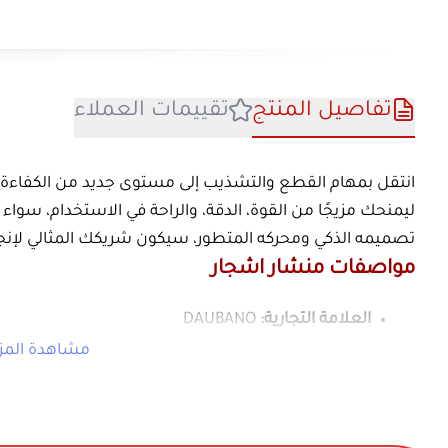
تفاصيل المنتج
تقييمات العملا
انتقل بمهام القطع والتشذيب إلى مستوى جديد 
ليمنحك مزيجًا من القوة، الدقة، والراحة في ال
تصميمه الذكي ومحركه المتطور، سيكون شريكك ال
مواصفات منشار اشجار
العلامة التجارية:
DAUBANO
النوع:
منشار كهربائي لاسلكي محمول
م
حجم السلسلة:
16 بوصة
المحرك:
بدون فرشاة (Brushless Motor)
نظام التشغيل:
بطارية قابلة لإعادة الش
نظام التزييت:
تلقائي لتقليل الاحتكاك وإ
آلية شد السلسلة:
بدون أدوات (Tool-free adjustment)
الاستخدام:
لتقطيع الخشب، الحطب، الفرو
الخامة:
هيكل قوي مقاوم للتآكل والاستخد