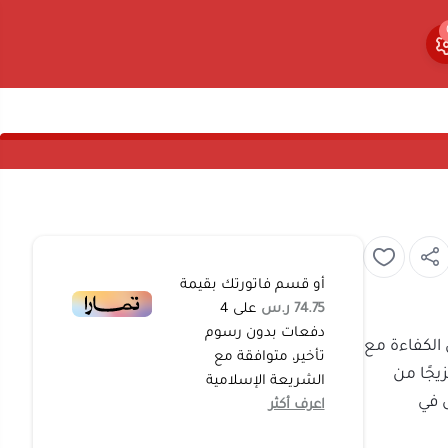
0
0
أو قسم فاتورتك بقيمة
74.75 ر.س
على
4
دفعات بدون رسوم
د من الكفاءة مع
تأخير، متوافقة مع
حك مزيجًا من
الشريعة الإسلامية
ت تعمل في
اعرف أكثر
كي ومحركه
م بسرعة