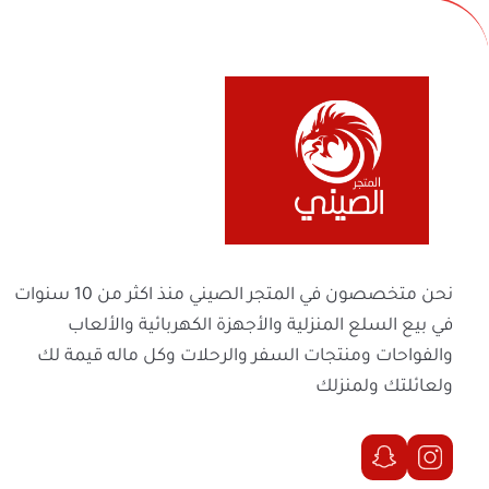
طريقة الاستخدام
اشحن البطارية بالكامل قبل الاستخدام الأول.
ثبّت البطارية في مكانها وتأكد من قفلها جيدًا.
اضبط شد السلسلة حسب الحاجة باستخدام آلية
شغّل منشار اشجار واضغط برفق لبدء القطع.
بعد الانتهاء، نظّف السلسلة وضع قليل من الزيت
في بيع السلع المنزلية والأجهزة الكهربائية والأل
احفظ المنشار في مكان آمن وجاف بعيدًا عن متن
والفواحات ومنتجات السفر والرحلات وكل ماله 
ليش تختاره من المتجر الصيني؟
ولعائلتك ولمنزلك
جودة أصلية مضمونة من علامة موثوقة.
شحن سريع لجميع مناطق المملكة.
تغليف آمن ومتين لحماية المنتج أثناء النق
سعر منافس مقارنة بالمواصفات العالية.
دعم فني وخدمة ما بعد البيع لضمان رضاك
الحقوق محفوظة | 2026
المتجر الصيني
أخطاء تجنّبها
لا تستخدم المنشار أثناء الشحن.