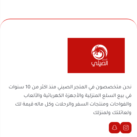
نحن متخصصون في المتجر الصيني منذ اكثر من 10 سنوات
في بيع السلع المنزلية والأجهزة الكهربائية والألعاب
والفواحات ومنتجات السفر والرحلات وكل ماله قيمة لك
ولعائلتك ولمنزلك
روابط مهمة
السجل التجاري
الرقم الضريبي
302238170600003
2251100788
موثّق في منصة الأعمال