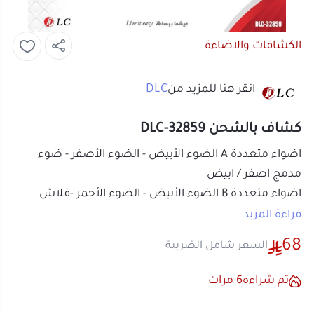
الكشافات والاضاءة
DLC
انقر هنا للمزيد من
كشاف بالشحن DLC-32859
اضواء متعددة A الضوء الأبيض - الضوء الأصفر - ضوء
مدمج اصفر / ابيض
اضواء متعددة B الضوء الأبيض - الضوء الأحمر -فلاش
بطارية ليثيوم مدمجة ذات سعة كبيرة عمر بطارية طويل
قراءة المزيد
واجهة اخراج الطاقة USB يمكنك شحن الهاتف
68
السعر شامل الضريبة
عرض دقيق للطاقة ومراقبة في الوقت الحقيقي للطاقة
المتبقية
تم شراءه
6
مرات
الضوء الابيض - الضوء الأصفر - الضوء الطبيعي تعديل
الالوان
أو قسم فاتورتك بقيمة
17.00 ر.س
على
4
ضوء عامر كبير - سهل التعامل مع مجموعة متنوعة من
دفعات بدون رسوم تأخير، متوافقة مع
بيئة الإضاءة
الشريعة الإسلامية
اعرف أكثر
بثلاثة الوان - شحن سريع ذكي من النوع C وتوافق قوي