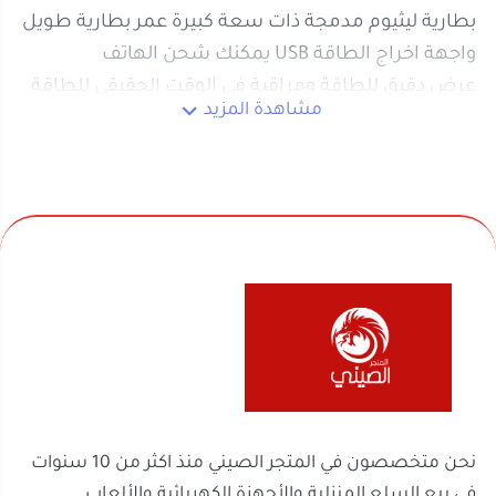
ضوء عامر كبير - سهل التعامل مع مجموعة متنوعة من
بيئة الإضاءة
بثلاثة الوان - شحن سريع ذكي من النوع C وتوافق قوي
وشحن سريع .
اجمع بين السطوع الفائق والتوفير الذكي من خلال قسم
الكشافات والاضاءة
، والتي تمتاز بعمر افتراضي طويل
وقوة انتشار واسعة. ابدأ رحلة التسوق الآن من
المتجر
نحن متخصصون في المتجر الصيني منذ اكثر من 10 سنوات
الصيني
لتجد تشكيلة واسعة تلبي كافة تطلعاتك التقنية
في بيع السلع المنزلية والأجهزة الكهربائية والألعاب
وبأسعار منافسة.
والفواحات ومنتجات السفر والرحلات وكل ماله قيمة لك
ولعائلتك ولمنزلك
روابط مهمة
السجل التجاري
الرقم الضريبي