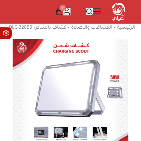
0
المتجر الصيني
الرئيسية
الكشافات والاضاءة
كشاف بالشحن DLC-32859