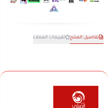
تفاصيل المنتج
تقييمات العملاء
نحن متخصصون في المتجر الصيني منذ اكثر من 10 سنوات
في بيع السلع المنزلية والأجهزة الكهربائية والألعاب
والفواحات ومنتجات السفر والرحلات وكل ماله قيمة لك
ولعائلتك ولمنزلك