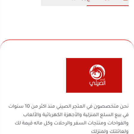
نحن متخصصون في المتجر الصيني منذ اكثر من 10 سنوات
في بيع السلع المنزلية والأجهزة الكهربائية والألعاب
والفواحات ومنتجات السفر والرحلات وكل ماله قيمة لك
ولعائلتك ولمنزلك
روابط مهمة
السجل التجاري
الرقم الضريبي
302238170600003
2251100788