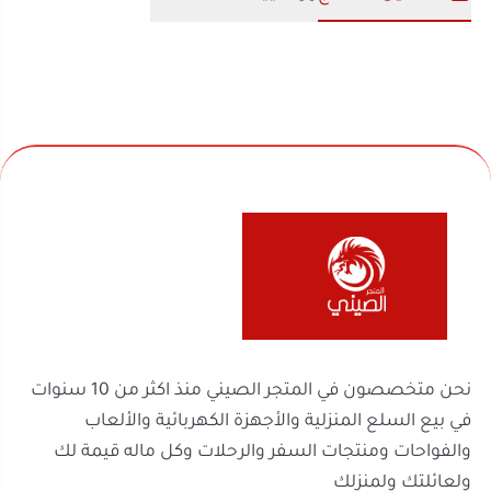
نحن متخصصون في المتجر الصيني منذ اكثر من 10 سنوات
في بيع السلع المنزلية والأجهزة الكهربائية والألعاب
والفواحات ومنتجات السفر والرحلات وكل ماله قيمة لك
ولعائلتك ولمنزلك
روابط مهمة
السجل التجاري
الرقم الضريبي
302238170600003
2251100788