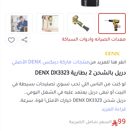
معدات الصيانه وادوات السباكة
منتجات ماركة دينكس DENX الأصلي
انقر هنا للمزيد من
دريل بالشحن 2 بطارية DENX DX3323
لو كنت من الناس اللي تحب تسوي تصليحات بسيطة في
البيت أو تبغى دريل يعتمد عليه في الشغل اليومي
…
دريل شحن
DENX DX3323 خيارك الأمثل! قوة، سرعة،
بطاريتين احتياط يعني ما توقف نص الشغل وتنتظر الشحن
قراءة المزيد
مثالي للخشب، الجبس، البلاستيك وبعض المعادن
99
السعر شامل الضريبة
الخفيفة.
دريل DENX DX3323 الكهربائي - 3 في 1: حفر، شد، وصدمات
أو قسم فاتورتك بقيمة
24.75 ر.س
على
4
(بطارية 12 فولت)
دفعات بدون رسوم تأخير، متوافقة مع
الشريعة الإسلامية
اعرف أكثر