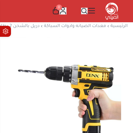
0
المتجر الصيني
الرئيسية
معدات الصيانه وادوات السباكة
دريل بالشحن 2 بطارية DENX DX3323