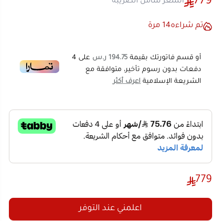
تتميز هذه الثلاجة بأنها ليست مجرد حافظة برودة، بل هي
أو قسم فاتورتك بقيمة
194.75 ر.س
على
4
ثلاجة سيارة صغيرة
بقدرات "فريزر" منزلي. تصل درجة التبريد
دفعات بدون رسوم تأخير، متوافقة مع
فيها إلى
-20 درجة مئوية
، مما يعني قدرتها على تجميد اللحوم
الشريعة الإسلامية
اعرف أكثر
والآيس كريم بكفاءة عالية، وهو ما يجعلها
افضل ثلاجة
للسيارة
لمن يبحث عن الاعتمادية.
المواصفات والمميزات الجبارة:
أداء تبريد استثنائي (Compressor):
كمبروسر قوي
بقوة 60 واط يضمن تبريداً سريعاً وتجميداً عميقاً
بغض النظر عن حرارة الجو الخارجية.
نظام حماية البطارية الذكي:
لا تقلق من نفاد بطارية
779
سيارتك! الثلاجة مزودة بنظام حماية يفصل
التشغيل تلقائياً إذا انخفض جهد البطارية، لضمان
اعلمني عند التوفر
تشغيل السيارة في أي وقت.
وضعيات تشغيل مزدوجة:
وضع (HH):
للتبريد السريع جداً عند الحاجة.
وضع (ECO):
لتوفير الطاقة والعمل بأقصى كفاءة
اقتصادية.
ثنائية الطاقة (AC/DC):
تعمل بكفاءة على ولاعة