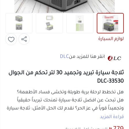
لوازم السيارة
DLC
انقر هنا للمزيد من
ثلاجة سيارة تبريد وتجميد 30 لتر تحكم من الجوال
DLC-33530
هل تخطط لرحلة برية طويلة وتخشى فساد الأطعمة؟
هل تبحث عن
افضل ثلاجة سيارة
تمنحك تبريداً حقيقياً
وتجميداً قوياً في عز الحر؟ نقدم لك الحل الأمثل:
ثلاجة سيارة
متطورة بضاغط (كمبروسر) عالي الأداء، مصممة لتكون
قراءة المزيد
رفيقك الدائم في السفر، التخييم، وحتى في المنزل. انسَ
779
السعر شامل الضريبة
صناديق الثلج التقليدية، وحوّل مركبتك إلى
سيارة تبريد
متنقلة تحفظ طعامك ومشروباتك طازجة لأيام طويلة.
تم شراءه
14
مرة
لماذا تعد هذه الثلاجة الخيار رقم 1 للمسافرين؟