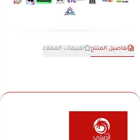
تفاصيل المنتج
تقييمات العملاء
نحن متخصصون في المتجر الصيني منذ اكثر من 10 سنوات
في بيع السلع المنزلية والأجهزة الكهربائية والألعاب
والفواحات ومنتجات السفر والرحلات وكل ماله قيمة لك
ولعائلتك ولمنزلك