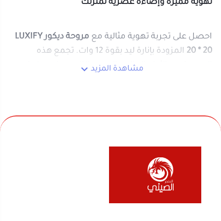
المياه، والممرات.
بفضل تصميمها العصري والمواد عالية الجودة، تضمن
لك هذه المروحة تدفق هواء قوي وإضاءة مريحة في أي
مكان تحتاج إليه.
مميزات مروحة ديكور LUXIFY:
إنارة ليد بقوة 12 وات
: تضفي إضاءة مميزة
وموفرة للطاقة.
محرك نحاس قوي بنسبة 99%
: يضمن أداءً فعالًا
نحن متخصصون في المتجر الصيني منذ اكثر من 10 سنوات
وطويل الأمد.
في بيع السلع المنزلية والأجهزة الكهربائية والألعاب
صوت محرك هادئ للغاية
: لتوفير أجواء هادئة دون
والفواحات ومنتجات السفر والرحلات وكل ماله قيمة لك
إزعاج.
ولعائلتك ولمنزلك
مقاومة للحرارة
: مصممة لتعمل بكفاءة في
مختلف الظروف.
متعددة الاستخدامات
: مناسبة للتركيب في
روابط مهمة
السقف أو الجدران أو الأسقف المستعارة.