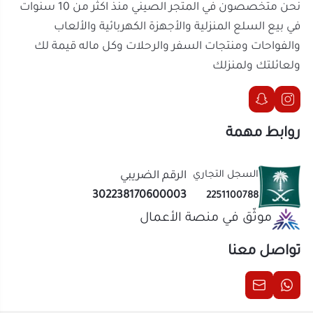
جودة معتمدة
: حاصلة على شارة المطابقة
السجل التجاري
الخليجية وضمان 5 سنوات.
الرقم الضريبي
302238170600003
2251100788
موثّق في منصة الأعمال
ارفع من مستوى راحتك في المنزل مع مروحة ديكور
LUXIFY 20 * 20 المزودة بإنارة ليد، واطلبها الآن من
تواصل معنا
المتجر الصيني لتجربة تهوية لا مثيل لها!
الحقوق محفوظة | 2026
المتجر الصيني