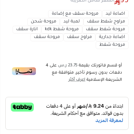
هذه المروحة تدفق هواء قوي وإضاءة مريحة في أي مكان
مروحة شفط سقف
مروحة شفط kdk
انارة سقف
اضاءة جدارية
مراوح سقف
مروحة سقف
تحتاج إليه.
مروحة شفط
مميزات مروحة ديكور LUXIFY:
إنارة ليد بقوة 12 وات
: تضفي إضاءة مميزة وموفرة
أو قسم فاتورتك بقيمة
23.75 ر.س
على
4
للطاقة.
دفعات بدون رسوم تأخير، متوافقة مع
محرك نحاس قوي بنسبة 99%
: يضمن أداءً فعالًا
الشريعة الإسلامية
اعرف أكثر
وطويل الأمد.
صوت محرك هادئ للغاية
: لتوفير أجواء هادئة دون
إزعاج.
مقاومة للحرارة
: مصممة لتعمل بكفاءة في مختلف
الظروف.
متعددة الاستخدامات
: مناسبة للتركيب في السقف
أو الجدران أو الأسقف المستعارة.
95
جودة معتمدة
: حاصلة على شارة المطابقة الخليجية
وضمان 5 سنوات.
اعلمني عند التوفر
ارفع من مستوى راحتك في المنزل مع مروحة ديكور LUXIFY