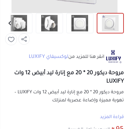
لوكسيفاي LUXIFY
انقر هنا للمزيد من
مروحة ديكور 20 * 20 مع إنارة ليد أبيض 12 وات
LUXIFY
مروحة ديكور 20 * 20 مع إنارة ليد أبيض 12 وات LUXIFY –
تهوية مميزة وإضاءة عصرية لمنزلك
احصل على تجربة تهوية مثالية مع
مروحة ديكور LUXIFY 20 *
قراءة المزيد
20
المزودة بإنارة ليد بقوة 12 وات. تجمع هذه المروحة بين
95
السعر شامل الضريبة
الأداء العالي والهدوء التام، مما يجعلها الخيار المثالي
للمساحات الداخلية مثل المطابخ، دورات المياه، والممرات.
اضاءة ليد
مروحة سقف مع إضاءة
بفضل تصميمها العصري والمواد عالية الجودة، تضمن لك
مراوح شفط سقف
لمبة ليد
مروحة شحن