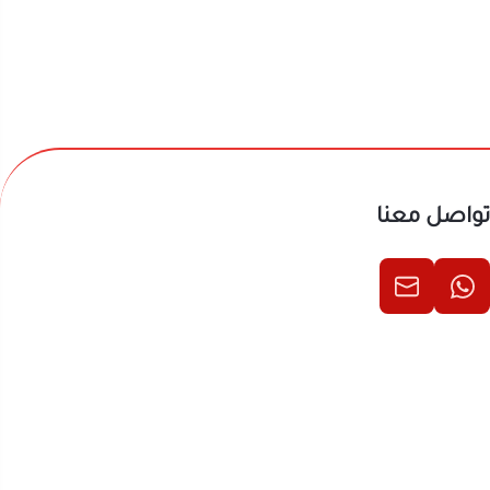
ماً دقيقاً في
تواصل معنا
ات الحركية
المباشر بين
رية بعيداً عن
المرمى في
الأربعة في
وابدأ بتحريك
مرمى الخصم.
ع ووضعها في