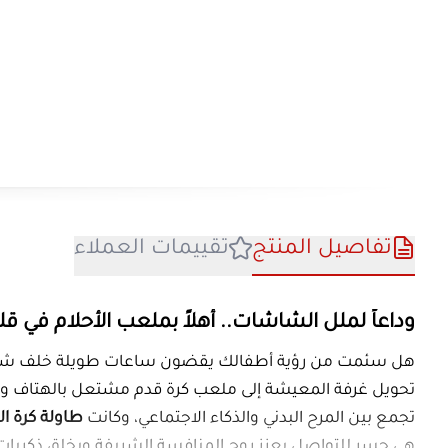
تفاصيل المنتج
تقييمات العملا
وداعاً لملل الشاشات.. أهلاً بملعب ال
هل سئمت من رؤية أطفالك يقضون ساعات طويلة
تحويل غرفة المعيشة إلى ملعب كرة قدم مشتعل
تجمع بين المرح البدني والذكاء الاجتماعي، وكانت
هي جسر للتواصل يعزز روح المنافسة الشريفة ويخ
ما هو المنتج؟
م
طاولة كرة قدم
(المعروفة أيضاً بـ
فووسبول
أو
ت
القدم الحقيقي. مصممة للاعبين اثنين، حيث يتح
تعتبر هذه اللعبة أداة تعليمية ترفيهية تساعد ف