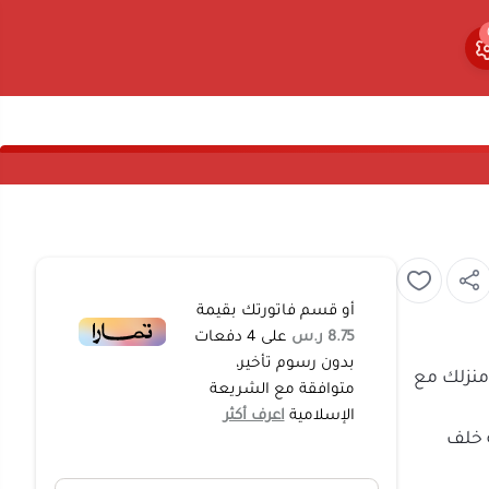
0
0
أو قسم فاتورتك بقيمة
8.75 ر.س
على
4
دفعات
بدون رسوم تأخير،
في قلب منزلك مع
متوافقة مع الشريعة
الإسلامية
اعرف أكثر
طويلة خلف
تطيع تحويل غرفة
 والضحك. بدأت
لمرح البدني