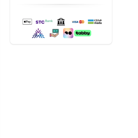
طفال).
 الجودة وصديق
الطول 55 سم × العرض 26 سم × الارتفاع 20.8
مناسبة للأطفال من سن 3 سنوات فما
دوي
واحد، 6 كرات، 4 مقابض تحكم،
لصدمات ←
ن تلف.
وتفكيكها في
أو تخزينها