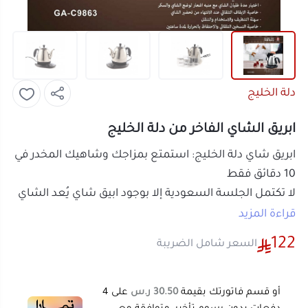
دلة الخليج
ابريق الشاي الفاخر من دلة الخليج
ابريق شاي دلة الخليج: استمتع بمزاجك وشاهيك المخدر في
10 دقائق فقط
لا تكتمل الجلسة السعودية إلا بوجود
ابيق شاي
يُعد الشاي
على أصوله. مع
إبريق شاي
دلة الخليج الكهربائي المطور، لم
قراءة المزيد
يعد تحضير "بيالة الشاي" يحتاج لوقت طويل أو مراقبة
122
السعر شامل الضريبة
مستمرة للموقد. هذا الـ
ابريق الشاى
الذكي صُمم خصيصاً
ليناسب ذائقتك، حيث يمنحك تحكماً كاملاً في مدة الغليان
مع تنبيهات ذكية تضمن لك الحصول على النكهة المثالية
أو قسم فاتورتك بقيمة
30.50 ر.س
على
4
في كل مرة.
دفعات بدون رسوم تأخير، متوافقة مع
الشريعة الإسلامية
اعرف أكثر
مواصفات ابريق شاي دلة الخليج
المادة:
مصنوع من الاستانلس ستيل المقاوم
للصدأ عالي الجودة.