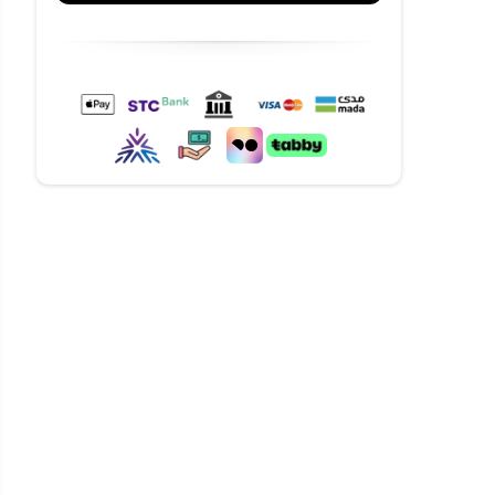
 والتخصصي
الج بالكامل
بتكر، الصالات،
ممتازة
منشغلين
بصرية
ار رائع كهدية
تانة مادتها
رضها بعد