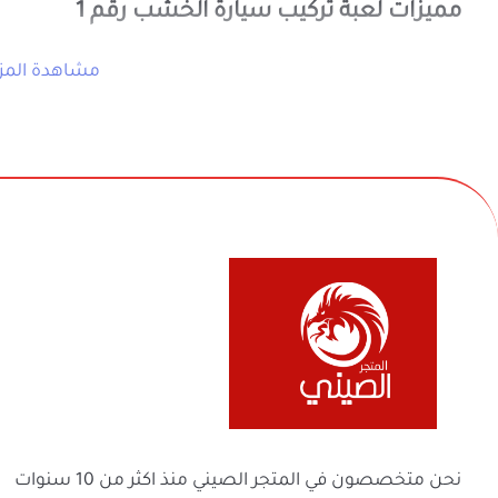
ليكون ناعماً وخالياً من الحواف الحادة لح
تنمية التنسيق الحركي الدقيق وقوة التركيز:
يقوي عضلات الأصابع، وينمي التناسق الدق
بديل ترفيهي ممتاز يغني عن الجوال:
تقدم 
بنشاط ذهني وعملي هادف ينمي الروح الري
مواصفات المنتج
نوع المنتج:
مجسمات بناء، أحاجي ذكاء، وأ
رقم المنتج:
1220318630
الإصدار والنسخة:
الإصدار الأول القياسي والتخصصي (#
المادة:
خشب طبيعي متين عالي الجودة وم
في بيع السلع المنزلية والأجهزة الكهربائية والأل
الاستخدام:
مناسبة جداً للتعليم المنزلي ا
والفواحات ومنتجات السفر والرحلات وكل ماله 
حالات الاستخدام
ولعائلتك ولمنزلك
تنظيم وقت اللعب المفيد بالمنزل:
وسيلة 
بنشاط عقلي وعملي هادف ينمي الذاكرة ا
هدايا الأطفال التعليمية الهادفة الفاخرة:
خ