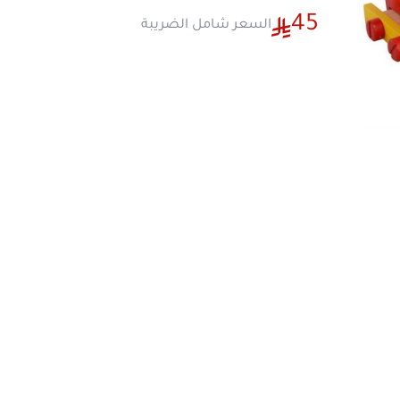
سلاسة وأمان بالمنزل.
مميزات لعبة تركيب سيارة الخشب رقم 1
تحدي بناء ثلاثي الأبعاد ممتع:
تدرب الأطفال
التحليلي، تتبع خطوات التجميع، وفهم م
الهندسة الميكانيكية البسيطة للسيارات بذ
خامة خشبية طبيعية مستدامة وآمنة:
الق
ها
بالكامل من الخشب الطبيعي المصقول بد
ليكون ناعماً وخالياً من الحواف الحادة لح
اليومية.
تنمية التنسيق الحركي الدقيق وقوة التركيز:
القطع الخشبية الصغيرة في مكانها الصح
عضلات الأصابع، وينمي التناسق الدقيق بين
بديل ترفيهي ممتاز يغني عن الجوال:
تقدم ت
ملموسة تبقي الطفل مستمتعاً ومنشغلاً
وعملي هادف ينمي الروح الرياضية والصبر.
مواصفات المنتج
نوع المنتج:
مجسمات بناء، أحاجي ذكاء، وأل