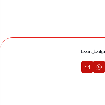
جية معقدة
تثبيت هندسي
تواصل معنا
 ببعضها بيسر
مير معدنية خطرة
طلب
لعبة تركيب
تصفح تشكيلة
لعاب والترفيه
.
لإبداعية، يمكنك
 الانسان
، أو اختيار
ح
لعبة طائرة
 باكتشاف مميزات
ممتعة.