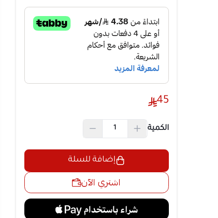
 على التفكير
جسمات
كاء.
45
طع مصنعة
قة فائقة
ماية أيدي طفلك
الكمية
تركيب وتثبيت
إضافة للسلة
يح يقوي
اشتري الآن
 العين واليد.
سلية حقيقية
 بنشاط ذهني
عاب تعليمية