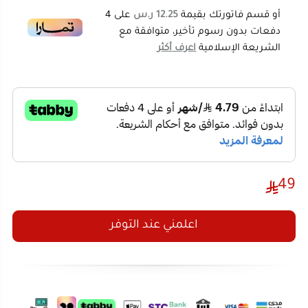
الألوان:
متعددة
الفئة العمرية:
3 سنوات فما فوق
المحتويات:
حوض لعب
مجموعة بطات وأسماك
سنارة صيد
49
ألعاب غسيل (صابون، حنفية، إلخ)
مميزات حوض سمك لعبه:
اعلمني عند التوفر
يجمع بين لعبتين في منتج واحد: الغسيل والصيد
لعبة حوض غسيل بنظام تدوير مياه تلقائي واقعي
يشجع اللعب التفاعلي
تصميم آمن للأطفال – المحرك بعيد عن الماء
لعبة صيد السمك القديمة بتشغيل ببطاريتين فقط
– لا حاجة للكهرباء
حنفية مياه قابلة للدوران بزاوية 180°
لعبة حوض غسيل تساعد على تنمية المهارات
الحركية والتنسيق بين اليد والعين