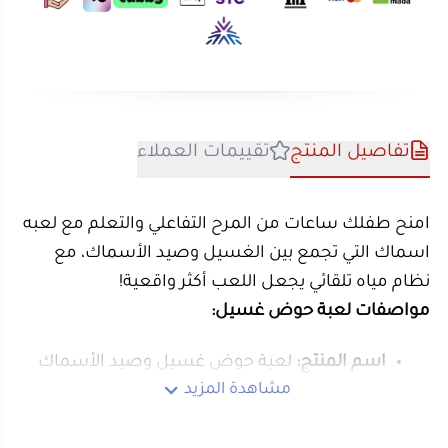
لعبة حوض السمك القديمة تشجع الأطفال على
تفاصيل المنتج
تقييمات العملاء
النظافة من خلال محاكاة الغسيل
تجربة صيد ممتعة لتعليم الصبر والتركيز
امنح طفلك ساعات من المرح التفاعلي والتعلم مع لعبه
خامات عالية الجودة وآمنة للأطفال
اسماك التي تجمع بين الغسيل وصيد الأسماك، مع
لعبة حوض غسيل بألوان جذابة لتحفيز حس
نظام مياه تلقائي يجعل اللعب أكثر واقعية!
الاكتشاف والتخيل
لماذا تختار المتجر الصيني؟
مواصفات لعبة حوض غسيل:
ألعاب تعليمية وآمنة بجودة عالية
اسم المنتج:
لعبة حوض غسيل وصيد الأسماك
شحن سريع لجميع المناطق
للأطفال
مشاهدة المزيد
خدمة ما بعد البيع موثوقة
التصنيف:
العاب الأطفال
خيارات دفع آمنة ومتنوعة
الوظائف:
غسيل يدوي + صيد الأسماك
عروض حصرية وتخفيضات موسمية
نظام الماء:
تشغيل تلقائي بتقنية تدوير المياه
آلية التشغيل:
تعمل ببطاريتين AA (غير مرفقة)
اجمع بين التعليم والمرح في لعبة واحدة – قم بشراء لعبة
مفتاح تشغيل/إيقاف:
سهل الاستخدام
حوض غسيل من
المتجر الصيني
واجعل طفلك يكتشف
دوران:
الذراع يدور بزاوية 180° لرش الماء
متعة اللعب بالماء!
الألوان:
متعددة
الفئة العمرية:
3 سنوات فما فوق