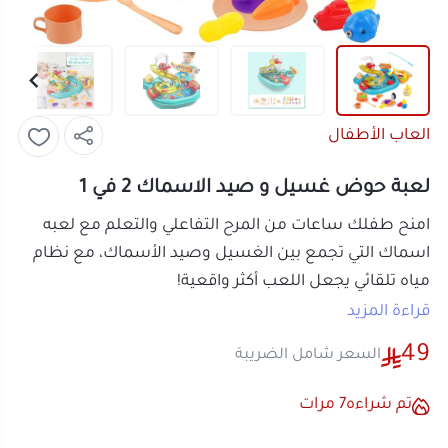
العاب الأطفال
لعبة حوض غسيل و صيد الاسماك 2 في 1
امنح طفلك ساعات من المرح التفاعلي والتعلم مع لعبه
اسماك التي تجمع بين الغسيل وصيد الأسماك، مع نظام
مياه تلقائي يجعل اللعب أكثر واقعية!
مواصفات لعبة حوض غسيل:
قراءة المزيد
اسم المنتج:
لعبة حوض غسيل وصيد الأسماك
49
السعر شامل الضريبة
للأطفال
التصنيف:
العاب الأطفال
تم شراءه
7
مرات
الوظائف:
غسيل يدوي + صيد الأسماك
نظام الماء:
تشغيل تلقائي بتقنية تدوير المياه
أو قسم فاتورتك بقيمة
12.25 ر.س
على
4
آلية التشغيل:
تعمل ببطاريتين AA (غير مرفقة)
دفعات بدون رسوم تأخير، متوافقة مع
مفتاح تشغيل/إيقاف:
سهل الاستخدام
الشريعة الإسلامية
اعرف أكثر
دوران:
الذراع يدور بزاوية 180° لرش الماء