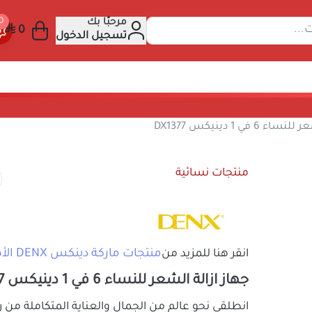
مرحبًا بك
عن المنتجات...
تسجيل الدخول
هاز ازالة الشعر للنساء 6 في 1 دينيكس DX1377
منتجات نسائية
منتجات ماركة دينكس DENX الأصلي
انقر هنا للمزيد من
جهاز ازالة الشعر للنساء 6 في 1 دينيكس DX1377
انطلقي نحو عالم من الجمال والعناية المتكامل
مع
جهاز DENX DX1377 المتعدد الوظائف 6 في 1