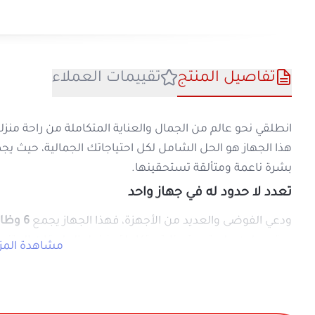
تفاصيل المنتج
تقييمات العملا
انطلقي نحو عالم من الجمال والعناية المتكاملة
هذا الجهاز هو الحل الشامل لكل احتياجاتك الجم
بشرة ناعمة ومتألقة تستحقينها.
تعدد لا حدود له في جهاز واحد
ودعي الفوضى والعديد من الأجهزة، فهذا الجهاز
ستحصلين على تجربة عناية متكاملة بفضل الملح
م
رأس إزالة الشعر (Epilator Head):
يزيل ال
رأس الحلاقة (Shaver Head):
يمنحكِ حلاق
رأس إزالة الجلد الميت (Callus Remover Head):
رأس التدليك (Massage Head):
ينشط الدور
فرشاة تنظيف الوجه (Facial Brush):
تنظف 
فرشاة إضافية:
لتجربة تنظيف متكاملة لل
مواصفات تخدم راحتك