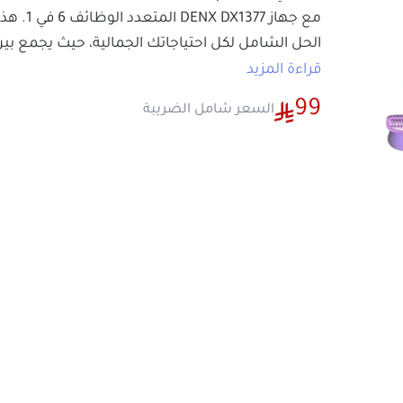
الحل الشامل لكل احتياجاتك الجمالية، حيث يجم
الاحترافي والتصميم العصري، ليمنحك بشرة نا
قراءة المزيد
تستحقينها.
99
السعر شامل الضريبة
تعدد لا حدود له في جهاز واحد
ودعي الفوضى والعديد من الأجهزة، فهذا الجه
أساسية
في جهاز واحد سهل الاستخدام. ستح
عناية متكاملة بفضل الملحقات المتنوعة:
ها
رأس إزالة الشعر (Epilator Head):
يزيل ال
الجذور بدقة ولفترة طويلة.
رأس الحلاقة (Shaver Head):
يمنحكِ حلاقة
للمناطق الحساسة.
رأس إزالة الجلد الميت (Callus Remover Head):
القدمين بفعالية للحصول على ملمس ناعم 
رأس التدليك (Massage Head):
ينشط الدور
ويمنحكِ شعوراً بالاسترخاء.
فرشاة تنظيف الوجه (Facial Brush):
تنظف 
بعمق وتزيل الشوائب.
فرشاة إضافية:
لتجربة تنظيف متكاملة للب