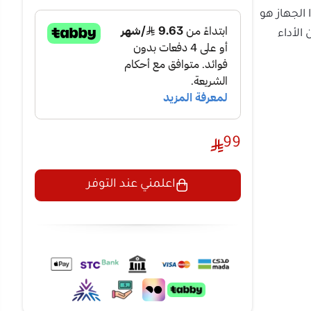
ع بين الأداء
عمة ومتألقة
از يجمع
6 وظائف
صلين على تجربة
99
شعر من
اعلمني عند التوفر
 ناعمة وآمنة
يقشر
كالحرير.
ة الدموية
المسام
شرة.