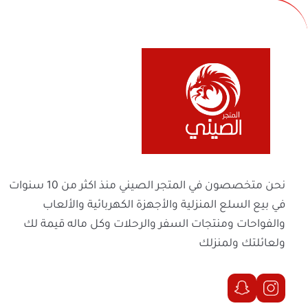
شحن سريع:
مزود بمنفذ
Type-C
لشحن ك
مقاوم للماء:
بفضل معيار
IPX7
، يمكنك ا
تصميم مريح:
خفيف الوزن ومصنوع من م
اليومي أو أثناء السفر.
تشغيل هادئ:
يعمل بمحرك قوي وفعّال بت
في بيع السلع المنزلية والأجهزة الكهربائية والأل
لماذا جهاز DENX DX1377 هو خيارك الأفضل؟
والفواحات ومنتجات السفر والرحلات وكل ماله 
ولعائلتك ولمنزلك
يجمع هذا الجهاز بين الأداء القوي والتصميم ال
تبحثين عن إزالة الشعر، تقشير البشرة، أو تدليك 
الحقوق محفوظة | 2026
المتجر الصيني