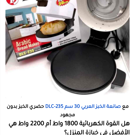
مع
صانعة الخبز العربي 30 سم DLC-235
حضري الخبز بدون
مجهود
هل القوة الكهربائية 1800 واط أم 2200 واط هي
الأفضل في خبازة المنزل؟
عند البحث عن
أفضل صانعة خبز
، يعتبر عامل الطاقة
(الواط) هو المحرك الأساسي للأداء. الموديلات التي تأتي
بقوة
1800 واط
تعتبر
مثالية
للاستخدام اليومي المعتدل،
حيث توفر حرارة كافية لنضج العجين بسرعة دون استهلاك
مفرط للكهرباء. إنها التوازن المثالي بين الكفاءة والتوفير.
من ناحية أخرى، الموديلات الأقوى مثل
2200 واط
أو حتى