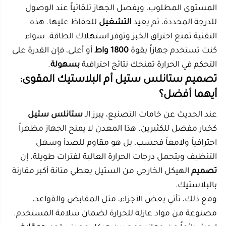
ابحث دائماً عن جهاز يجمع بين هيكل معدني قوي
ومقابض
باردة الملمس. بعض المتاجر المتخصصة مثل
المتجر
الصيني
تعرض تشكيلات واسعة تجمع بين المتانة والأناقة،
مما يسهل عليك اختيار التصميم الذي يناسب ديكور
مطبخك.
كيف تقارن بين العروض: واط ومقاس وسعر؟
عندما تتصفح أي
متجر
إلكتروني، ستجد مواصفات متعددة
قد تسبب الحيرة. القاعدة الذهبية هي النظر إلى معادلة:
واط
ومقاس
. إذا كنت تختار مقاساً كبيراً مثل
40 سم،
يجب أن
تكون القوة الكهربائية متناسبة (لا تقل عن 2000-2200 واط)
لضمان توزيع الحرارة.
أما إذا اخترت مقاس
30
سم، فإن قوة
1800
واط ستكون
كافية جداً وستعطيك أداء قوياً
بقوة
ممتازة. لا تنخدع
بالسعر المنخفض فقط؛ تأكد من وجود ضمان، وتوفر قطع
الغيار، وسمعة الماركة. في كثير من الأحيان، دفع مبلغ
إضافي بسيط مقابل
لوح
تسخين عالي الجودة وماركة
معروفة يوفر عليك الكثير من نفقات الصيانة مستقبلاً.