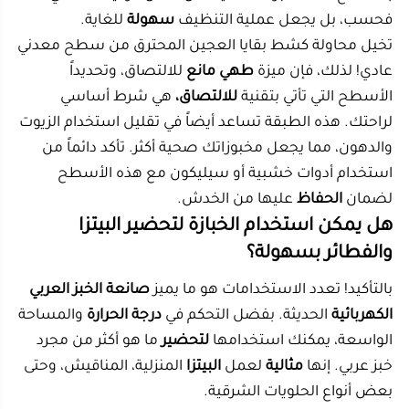
بالتأكيد! تعدد الاستخدامات هو ما يميز
صانعة الخبز العربي
الكهربائية
الحديثة. بفضل التحكم في
درجة الحرارة
والمساحة
الواسعة، يمكنك استخدامها
لتحضير
ما هو أكثر من مجرد
خبز عربي. إنها
مثالية
لعمل
البيتزا
المنزلية، المناقيش، وحتى
بعض أنواع الحلويات الشرقية.
يمكنك وضع عجينة البيتزا مباشرة على السطح الساخن،
وستحصل على قاعدة مقرمشة ونضج مثالي للمكونات
العلوية. بعض الموديلات تأتي مع نافذة زجاجية تسمح لك
بمراقبة الطعام، مما يجعلها جهازاً شاملاً
والبيتزا
جزءاً
أساسياً من قائمة طعامك اليومية. إن القدرة على
تحضير
الخبز
والمعجنات المختلفة بجهاز واحد يوفر عليك تكاليف
شراء أجهزة متعددة.