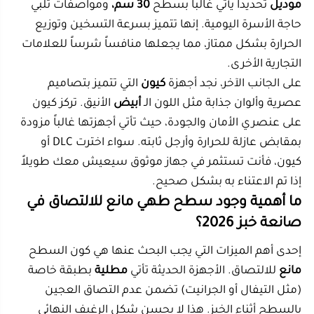
ما أهمية وجود سطح طهي مانع للالتصاق في
صانعة خبز 2026؟
إحدى أهم الميزات التي يجب البحث عنها هي كون السطح
مانع
للالتصاق. الأجهزة الحديثة تأتي
مطلية
بطبقة خاصة
(مثل التيفال أو الجرانيت) تضمن عدم التصاق العجين
بالسطح أثناء الخبز. هذا لا يحسن شكل الرغيف النهائي
فحسب، بل يجعل عملية التنظيف
سهولة
للغاية.
تخيل محاولة كشط بقايا العجين المحترق من سطح معدني
عادي! لذلك، فإن ميزة
طهي مانع
للالتصاق، وتحديداً
الأسطح التي تأتي بتقنية
للالتصاق،
هي شرط أساسي
لراحتك. هذه الطبقة تساعد أيضاً في تقليل استخدام الزيوت
والدهون، مما يجعل مخبوزاتك صحية أكثر. تأكد دائماً من
استخدام أدوات خشبية أو سيليكون مع هذه الأسطح
لضمان
الحفاظ
عليها من الخدش.
هل يمكن استخدام الخبازة لتحضير البيتزا
والفطائر بسهولة؟