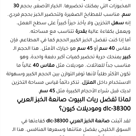
تكون الأكثر طلباً لأنها توفر التوازن بين الحجم الكبير وسهولة
الاستخدام داخل
المنزل
. تذكر دائماً قياس مساحة التخزين
لديك قبل شراء الأحجام الكبيرة مثل
45 سم
.
لماذا تفضل ربات البيوت صانعة الخبز العربي
dlc-38300 وموديلات كيون؟
لقد أثبتت
صانعة الخبز العربي dlc-38300
كفاءتها في
السوق الخليجي بفضل متانتها وسعرها المنافس. هذا الـ
موديل
تحديداً يأتي غالباً بسطح
30 سم،
ومواصفات تلبي
حاجة الأسرة اليومية. إنها تتميز بسرعة التسخين وتوزيع
الحرارة بشكل ممتاز، مما يجعلها منافساً شرساً للعلامات
التجارية الأخرى.
على الجانب الآخر، نجد أجهزة
كيون
التي تتميز بتصاميم
عصرية وألوان جذابة مثل اللون الـ
أبيض
الأنيق. تركز كيون
على عنصري الأمان والجودة، حيث تأتي أجهزتها غالباً مزودة
بمقابض عازلة للحرارة وأرجل ثابته. سواء اخترت DLC أو
كيون، فأنت تستثمر في جهاز موثوق سيعيش معك طويلاً
إذا تم الاعتناء به بشكل صحيح.