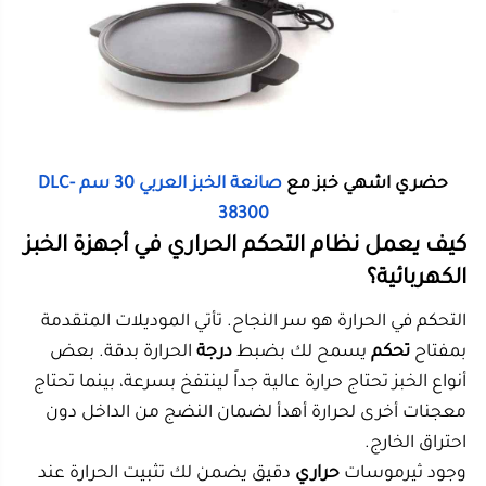
احتراق الخارج.
وجود ثيرموسات
حراري
دقيق يضمن لك تثبيت الحرارة عند
المستوى المطلوب، ويفصل الجهاز تلقائياً عند الوصول
للدرجة المحددة، ثم يعيد
التشغيل
للحفاظ عليها. هذه
التقنية تمنع احتراق الخبز وتوفر استهلاك الطاقة. سواء
كنت تستخدم جهازاً بقوة
1800 واط
أو أعلى، فإن القدرة على
التحكم في الحرارة تمنحك نتائج احترافية
بسهولة
.
تصميم ستانلس ستيل أم البلاستيك المقوى:
أيهما أفضل؟
عند الحديث عن خامات التصنيع، يبرز الـ
ستانلس ستيل
كخيار مفضل للكثيرين. هذا المعدن لا يمنح الجهاز مظهراً
احترافياً ولامعاً فحسب، بل هو مقاوم للصدأ وسهل
التنظيف ويتحمل درجات الحرارة العالية لفترات طويلة. إن
تصميم
الهيكل الخارجي من الستيل يعطي متانة أكبر مقارنة
بالبلاستيك.
ومع ذلك، تأتي بعض الأجزاء، مثل المقابض والقواعد،
مصنوعة من مواد عازلة للحرارة لضمان سلامة المستخدم.