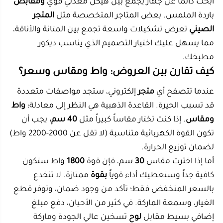
نصائح ذهبية: العناية بجهاز صانعة الخبز العربي
الكهربائية
للحفاظ على جهازك
للالتصاق
وعدم تلفه، يجب اتباع روتين
تنظيف بسيط. أولاً، لا تغمر الجهاز بالماء أبداً لأنه
كهربائية
بالكامل. انتظر حتى يبرد الجهاز تماماً، ثم امسح السطح
بقطعة قماش ناعمة ورطبة. تجنب استخدام الليف المعدني
الذي قد يخدش الطبقة المانعة للالتصاق.
إذا كان هناك بقايا عجين، يمكنك استخدام قليل من الزيت
لتليينها ثم مسحها. التخزين الصحيح في مكان جاف بعيداً
عن الرطوبة يطيل عمر الـ
جهاز
. باتباع هذه الخطوات،
ستضمن أن تظل
صانعة الخبز العربي الكهربائية
الخاصة بك
تعمل بكفاءة عالية لسنوات، وتقدم لعائلتك أشهى
المخبوزات
المنزلية
.
خلاصة القول: أهم النقاط التي يجب تذكرها
اختيار القوة:
قوة
1800 واط
ممتازة للاستخدام المنزلي
المتوسط، بينما الأعلى للسرعة القصوى.