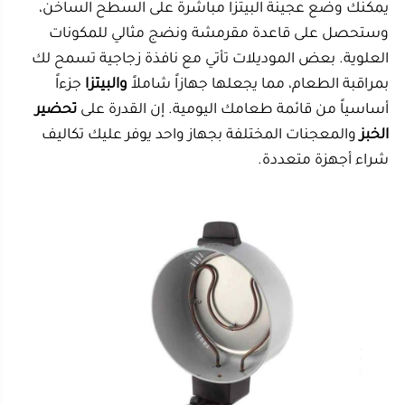
حضري اشهي خبز مع
صانعة الخبز العربي 30 سم DLC-
38300
كيف يعمل نظام التحكم الحراري في أجهزة الخبز
الكهربائية؟
التحكم في الحرارة هو سر النجاح. تأتي الموديلات المتقدمة
بمفتاح
تحكم
يسمح لك بضبط
درجة
الحرارة بدقة. بعض
أنواع الخبز تحتاج حرارة عالية جداً لينتفخ بسرعة، بينما تحتاج
معجنات أخرى لحرارة أهدأ لضمان النضج من الداخل دون