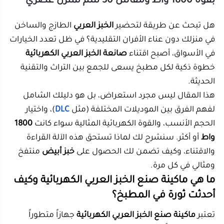
هل تبحث عن طريقة لتحضير
الخبز العربي
الطازج والساخن
في منزلك دون عناء الأفران التقليدية؟ في ظل تعدد الخيارات
في الأسواق، أصبح اقتناء
صانعة الخبز العربي الكهربائية
خطوة ذكية لكل مطبخ يسعى للجمع بين التراث والتقنية
الحديثة.
هذا المقال ليس مجرد استعراض، بل هو دليلك الشامل
لفهم الفرق بين الموديلات المختلفة (مثل
DLC
)، واختيار
الحجم الأنسب، والقوة الكهربائية المثالية سواء كانت
1800
واط
أو أكثر. سنشرح لك لماذا تستحق هذه الآلة القراءة
والاقتناء، وكيف تضمن لك الحصول على
خبز أبيض
منتفخ
ومثالي في كل مرة.
ما هي ماكينة صنع الخبز العربي الكهربائية وكيف
أحدثت ثورة في المطبخ؟
تعتبر
ماكينة صنع الخبز العربي الكهربائية
جهازاً متطوراً
صُمم خصيصاً ليحاكي التنور التقليدي ولكن بلمسة
تكنولوجية آمنة. هذا الجهاز لا يوفر الوقت فحسب، بل يضمن
توزيع
حرارة
متساوٍ بفضل تصميمه الهندسي الدقيق.