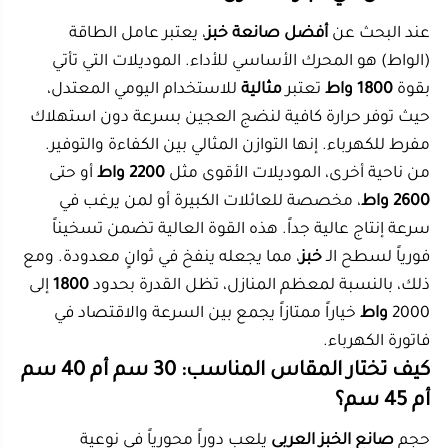
2600 واط
، مخصصة للعائلات الكبيرة أو لمن يرغب في
سرعة إنتاج عالية جداً. هذه القوة العالية تضمن تسخيناً
فورياً لسطح الـ
خبز
، مما يجعله ينفخ في ثوانٍ معدودة. ومع
ذلك، بالنسبة لمعظم المنازل، تظل القدرة بحدود
1800
إلى
2000
واط
خياراً ممتازاً يجمع بين السرعة والاقتصاد في
فاتورة الكهرباء.
كيف تختار المقاس المناسب: 30 سم أم 40 سم
أم 45 سم؟
حجم
صانع الخبز العربي
يلعب دوراً محورياً في نوعية
المخبوزات التي يمكنك تحضيرها. الخيار الأصغر، بحجم
30
سم
، مناسب للمطابخ الصغيرة ولتحضير الخبز بحجم فردي.
إنه
سهل
التخزين ولا يأخذ حيزاً كبيراً على سطح العمل،
ويعمل بكفاءة عالية
بقدرة
تتناسب مع مساحته.
أما إذا كنت تفضل الخبز الكبير الحجم كما في المطاعم، فإن
مقاس
40 سم
أو
45 سم
هو خيارك الأمثل. هذا الحجم الـ
كبير
يمنحك حرية تحضير كميات أكبر دفعة واحدة، وهو
مناسب جداً للعائلات. موديلات مثل
مقاس 40
غالباً ما