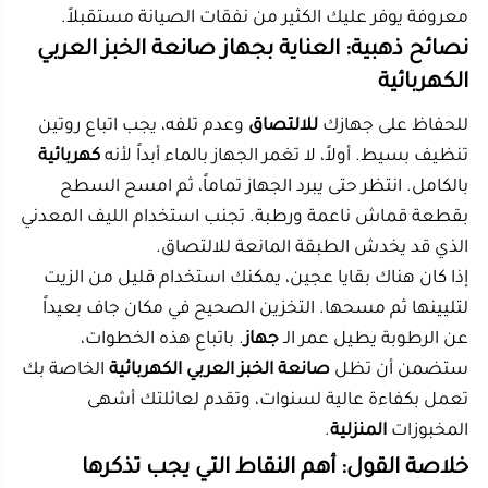
تحديد المقاس:
مقاس
30 سم،
يناسب المساحات
الصغيرة، بينما
45 سم
هو الملك للعائلات الكبيرة.
نوع السطح:
تأكد من أن السطح مطلي بطبقة
مانع
للالتصاق لتسهيل الخبز والتنظيف.
تعدد المهام:
يمكنك استخدام الآلة
لتحضير
البيتزا
والمناقيش وليس الخبز فقط.
الماركة الموثوقة:
ابحث عن ماركات مثل
المتجر
الصيني
.
التحكم:
وجود منظم
درجة الحرارة
ضروري لنتائج
دقيقة.
العناية:
التنظيف اللطيف يطيل عمر الطبقة غير
اللاصقة ويحافظ على كفاءة الجهاز.
مقالات ذات صلة
6 يوليو
5 يوليو
2026
2026