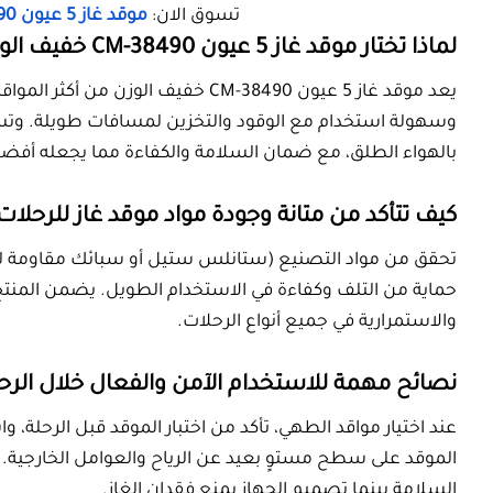
نصائح مهمة للاستخدام الآمن والفعال 
عند اختيار مواقد الطهي، تأكد من اختبار الموقد 
الموقد على سطح مستوٍ بعيد عن الرياح والعوامل 
السلامة بينما تصميم الجهاز يمنع فقدان الغاز.​
هل توجد خيارات موقد متعددة تناسب
الحمل؟
توجد مجموعة متنوعة من مواقد الغاز بما يناس
غاز لمسافات طويلة أو صغيرة الحجم. الحل الأم
غاز للرحلات والتخييم.​
أفضل متجر لشراء موقد غاز للرحلات و
يقدم
المتجر الصيني
ومنصات التسوق المحلية أع
ضمان وصيانة وتوصيل سريع وحقيبة مرفقة. الا
العملاء تضمن تجربة مثالية.​