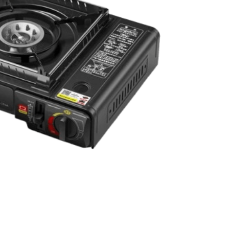
تسوق الان:
موقد غاز 5 عيون 0
لماذا تختار موقد غاز 5 عيون CM-38490 خفيف الوزن؟
يعد موقد غاز 5 عيون 90
وسهولة استخدام مع الوقود والتخزين لمساف
بالهواء الطلق، مع ضمان السلامة والكفاءة مما
كيف تتأكد من متانة وجودة مواد موقد غ
تحقق من مواد التصنيع (ستانلس ستيل أو سبائك 
حماية من التلف وكفاءة في الاستخدام الطويل.
والاستمرارية في جميع أنواع الرحلات.​