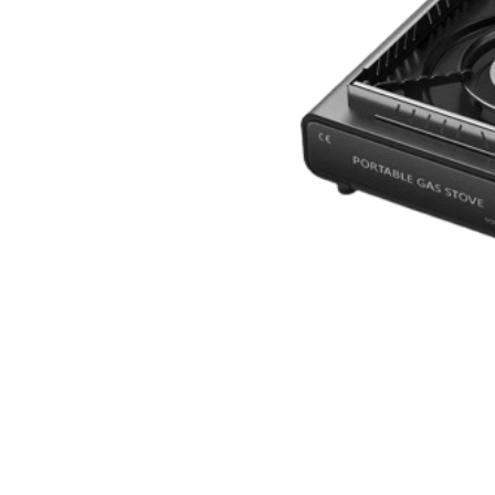
CM-3849
CM-384 خفيف الوزن من أكثر المواقد مبيعًا، لما يوفره من حرارة عالية
ات طويلة. وتسمح لك بالطهي في ظروف متنوعة
 يجعله أفضل موقد غاز للرحلات.
از للرحلات؟
مقاومة للحرارة)، فالمواد عالية الجودة تمنحك
 يضمن المنتج الجيد سهولة التنظيف