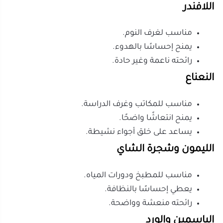
يفضل استخدامه بكمية قليلة.
نصيحة مهمة: عند اختيار الزيت، تأكد أنه مناسب للجهاز، ولا
تضع كميات كبيرة حتى لا تتراكم البقايا داخل الخزان.
هل معطرات منزلية ثابتة بديل جيد عن
الفواحات؟
نعم، معطرات منزلية مثل الأعواد العطرية أو البخاخات أو
الشموع قد تكون بديلًا جيدًا في بعض الحالات، لكنها لا تقدم
نفس تجربة الرذاذ البارد أو الانتشار المستمر في المساحات
الكبيرة.
الأعواد العطرية مناسبة للمداخل ودورات المياه لأنها لا
تحتاج إلى تشغيل. الشموع مناسبة لأجواء الاسترخاء، لكنها
تحتاج إلى انتباه بسبب النار. البخاخات سريعة لكنها مؤقتة،
وغالبًا لا تعطي انتشارًا يدوم.
متى تختار البدائل؟
إذا كنت تريد رائحة ثابتة دون كهرباء.
إذا كانت المساحة صغيرة.