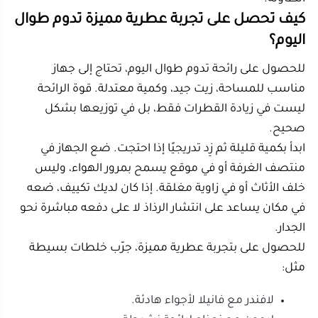
صغيرة، فاختر جهازًا هادئًا بسعة متوسطة حتى لا تصبح
الرائحة قوية أكثر من اللازم.
ما هي أفضل فواحة كهربائية للمنزل؟
أفضل خيار كهربائي هو الذي يناسب مساحة بيتك، وليس
بالضرورة الأغلى. للصالات الكبيرة، ابحث عن سعة 3 لترات أو
أكثر. للغرف المتوسطة، تكفي سعة 500 مل تقريبًا.
الأهم أن يحتوي الجهاز على إيقاف تلقائي، صوت منخفض،
وسهولة في تنظيف الخزان، لأن هذه التفاصيل تؤثر على
الراحة اليومية أكثر من الشكل الخارجي.
ما هو أفضل معطر ثابت للبيت؟
أفضل معطر ثابت للبيت هو أعواد التعطير إذا كنت تريد
رائحة مستمرة دون تشغيل كهربائي. وهي مناسبة للمداخل،
دورات المياه، وغرف الملابس.
لكن إذا كنت تريد رائحة أقوى في مساحة كبيرة، فالجهاز
الكهربائي سيكون أفضل من الأعواد، لأنه ينشر الرذاذ بشكل
أوسع وأكثر وضوحًا.