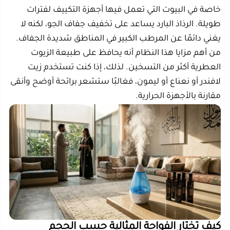
كيف تختار الفواحة المثالية حسب الحجم
والمكان؟
اختيار الفواحة المثالية يبدأ من حجم المساحة. لا تشترِ جهازًا
صغيرًا لصالة كبيرة، ولا تختار خزانًا ضخمًا لغرفة صغيرة؛ لأن
قوة الانتشار يجب أن تناسب المكان.
إذا كانت المساحة صغيرة، مثل مكتب منزلي أو غرفة نوم
فردية، فالسعة من 300 إلى 500 مل تكون كافية غالبًا. أما
الصالات والمجالس، فتحتاج إلى جهاز أكبر بسعة قد تصل
إلى 3 لترات أو أكثر حتى تنتشر الرائحة بوضوح.
دليل سريع حسب المساحة:
للمساحات الصغيرة