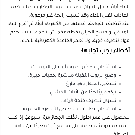
مثل:
لافندر مع فانيلا لأجواء هادئة.
ليمون مع نعناع لرائحة نشيطة.
ورد مع مسك لإحساس دافئ.
ياسمين مع برغموت لرائحة راقية.
هذه الخلطات تمنح منزلك حضورًا عطريًا متوازنًا، دون أن
تكون الرائحة قوية أو مزعجة.
الأسئلة الشائعة عن افضل فواحة للمنزل
والروائح المناسبة
ما هو أفضل جهاز لتعطير المنزل؟
أفضل جهاز لتعطير المنزل هو الجهاز الذي يجمع بين
الهدوء، الانتشار الجيد، وسهولة التنظيف. للأغلب، أجهزة
الرذاذ البارد هي الاختيار العملي لأنها تناسب الاستخدام
اليومي وتوزع الرائحة بطريقة لطيفة.
إذا كانت المساحة كبيرة، اختر سعة عالية. وإذا كانت الغرفة