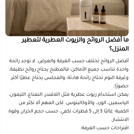
مناسب للمكاتب وغرف الدراسة.
يمنح انتعاشًا واضحًا.
يساعد على خلق أجواء نشيطة.
الليمون وشجرة الشاي
مناسب للمطبخ ودورات المياه.
يعطي إحساسًا بالنظافة.
رائحته منعشة وواضحة.
الياسمين والورد
مناسب للمجالس والضيافة.
يعطي إحساسًا برائحة فاخرة.
يترك انطباعًا دافئًا ومرحبًا.
الأوكالبتوس
مناسب للأيام الباردة.
رائحته قوية ومنعشة.