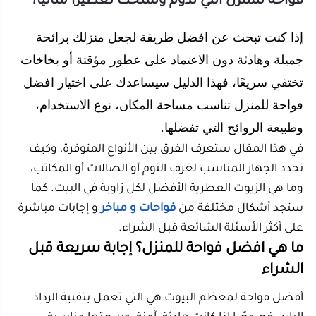
إذا كنت تبحث عن افضل طريقة لجعل منزلك برائحة
جميلة وهادئة دون الاعتماد على عطور مؤقتة أو بخاخات
تختفي سريعًا، فهذا الدليل سيساعدك على اختيار افضل
فواحة للمنزل تناسب مساحة المكان، نوع الاستخدام،
وطبيعة الروائح التي تفضلها.
في هذا المقال ستعرف الفرق بين الأنواع المتوفرة، وكيف
تحدد الجهاز المناسب لغرف النوم أو الصالات أو المكاتب،
وما هي الزيوت العطرية الأفضل لكل زاوية في البيت. كما
ستجد أشكال مختلفة من
فواحات و مباخر
و إجابات مباشرة
على أكثر الأسئلة الشائعة قبل الشراء.
ما هي افضل فواحة للمنزل؟ إجابة سريعة قبل
الشراء
أفضل فواحة لمعظم البيوت هي التي تعمل بتقنية الرذاذ
البارد، خصوصًا إذا كانت هادئة، آمنة، وسعتها مناسبة
لمساحة الغرفة. هذا النوع يساعد على نشر الروائح بشكل
متوازن، ويضيف لمسة لطيفة إلى الجو دون حرارة مباشرة
قد تغير طبيعة الزيت.