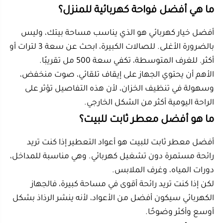
في مكان آمن بعيد عن السرير والأجهزة الكهربائية الأخرى.
يفضل تشغيله لمدة محددة قبل النوم أو استخدام المؤقت
إن وجد.
للراحة الليلية، اختر روائح هادئة مثل اللافندر أو البابونج،
وتجنب الروائح القوية جدًا.
الخلاصة السريعة: أهم ما تتذكره قبل شراء
افضل فواحة للمنزل
اختر الجهاز حسب مساحة الغرفة، لا حسب الشكل
فقط.
للمساحات الكبيرة، السعة العالية هي الخيار الأهم.
للغرف الصغيرة، اختر جهازًا هادئًا وسهل التنظيف.
اللافندر مناسب للنوم، والنعناع مناسب للتركيز.
الليمون وشجرة الشاي مناسبان للمطبخ ودورات
المياه.
أعواد التعطير حل جيد للرائحة الثابتة دون كهرباء.
لا تضع كمية كبيرة من الزيت داخل الخزان.