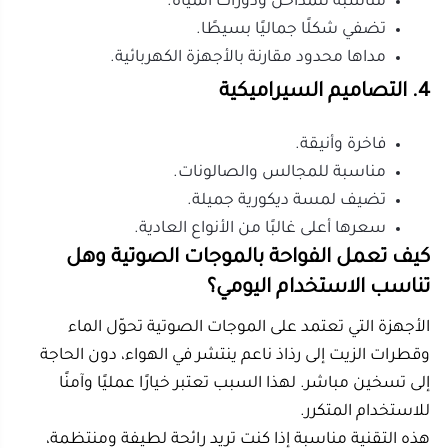
سعرها أعلى غالبًا من الأنواع العادية.
كيف تعمل الفواحة بالموجات الصوتية وهل
تناسب الاستخدام اليومي؟
الأجهزة التي تعتمد على الموجات الصوتية تحوّل الماء
وقطرات الزيت إلى رذاذ ناعم ينتشر في الهواء، دون الحاجة
إلى تسخين مباشر. لهذا السبب تعتبر خيارًا عمليًا وآمنًا
للاستخدام المتكرر.
هذه التقنية مناسبة إذا كنت تريد رائحة لطيفة ومنتظمة،
خاصة في البيوت التي تعمل فيها أجهزة التكييف لفترات
طويلة. الرذاذ البارد يساعد على تخفيف جفاف الجو، لكنه لا
يغني دائمًا عن المرطب الكبير في المناطق شديدة الجفاف.
من أهم مزايا هذا النظام أنه يحافظ على طبيعة الزيوت
العطرية أكثر من التسخين. لذلك، إذا كنت تستخدم زيت
لافندر أو نعناع أو ليمون، فغالبًا ستشعر برائحة أوضح وأنقى
مقارنة بالأجهزة الحرارية.