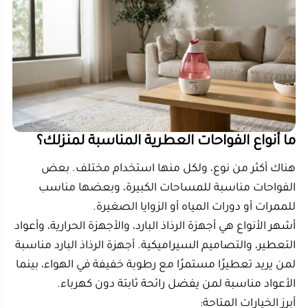
ما أنواع الفواحات العطرية المناسبة لمنزلك؟
هناك أكثر من نوع، ولكل منها استخدام مختلف. بعض
الفواحات مناسبة للمساحات الكبيرة، وبعضها مناسب
للممرات أو دورات المياه أو الزوايا الصغيرة.
أشهر الأنواع هي أجهزة الرذاذ البارد، والأجهزة الحرارية، وأعواد
التعطير، والتصاميم السيراميكية. أجهزة الرذاذ البارد مناسبة
لمن يريد تعطيرًا مستمرًا مع رطوبة خفيفة في الهواء، بينما
الأعواد مناسبة لمن يفضل رائحة ثابتة دون كهرباء.
أبرز الخيارات المتاحة:
1. أجهزة الرذاذ البارد
مناسبة للغرف والصالات.
تعمل بهدوء.
تساعد على توزيع الرائحة بشكل متوازن.
مثالية لمن يريد إضافة عطرية يومية دون إزعاج.