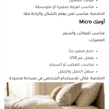
ما أفضل الروائح والزيوت العطرية لتعطير
المنزل؟
أفضل الروائح تختلف حسب الغرفة والغرض. لا توجد رائحة
واحدة تناسب جميع الأماكن؛ فالمطبخ يحتاج روائح نظيفة،
وغرفة النوم تحتاج رائحة هادئة، والمجلس يحتاج عطرًا أكثر
حضورًا.
يمكن استخدام زيوت عطرية مثل اللافندر، النعناع، الليمون،
الياسمين، الورد، والأوكالبتوس. لكن المهم ألا تكثر من
الكمية؛ غالبًا 3 إلى 5 قطرات تكفي، حسب حجم الخزان وقوة
الانتشار.
اقتراحات حسب الغرفة:
اللافندر
مناسب لغرف النوم.
يمنح إحساسًا بالهدوء.
رائحته ناعمة وغير حادة.
النعناع