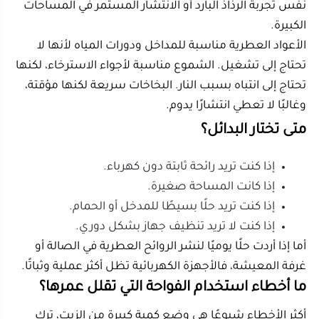
نسيان تنظيف فتحة الرذاذ.
استخدام عطر غير مخصص للأجهزة العطرية.
للحصول على عمر أطول، نظّف الجهاز مرة أسبوعيًا إذا كنت
تستخدمه يوميًا، وضعه على سطح ثابت بعيدًا عن حافة
الطاولة.
كيف تحصل على تجربة عطرية مميزة تدوم طوال
اليوم؟
للحصول على رائحة تدوم طوال اليوم، تحتاج إلى جهاز
مناسب للمساحة، زيت جيد، وكمية معتدلة. قوة الرائحة
ليست في زيادة القطرات فقط، بل في توزيعها بشكل
صحيح.
ابدأ بكمية قليلة ثم زِد تدريجيًا إذا احتجت. ضع الجهاز في
منتصف الغرفة أو في موقع يسمح بمرور الهواء، وليس
خلف الأثاث أو في زاوية مغلقة. إذا كان لديك تكييف، ضعه
في مكان يساعد على انتشار الرذاذ لا على دفعه مباشرة نحو
الجدار.
للحصول على بتجربة عطرية مميزة، جرّب خلطات بسيطة