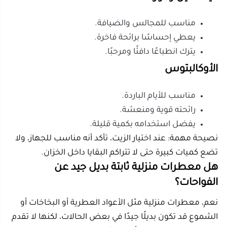
إذا كنت تريد حلًا بسيطًا للمدخل أو الحمام.
إذا كنت لا تريد تنظيف جهاز بشكل دوري.
أما إذا أردت حلًا يوميًا لنشر الروائح العطرية في الصالة أو
غرفة المعيشة، فالأجهزة الكهربائية تظل أكثر عملية وثباتًا.
ما أخطاء استخدام الفواحة التي تقلل عمرها؟
أكثر الأخطاء شيوعًا هي وضع كمية كبيرة من الزيت، ترك
الماء أيامًا داخل الخزان، وعدم تنظيف الجهاز بانتظام. هذه
العادات تقلل الأداء وقد تسبب رائحة غير مرغوبة.
عند تنظيف الفواحة، افصلها عن الكهرباء أولًا، ثم أفرغ الماء
المتبقي، وامسح الخزان بقطعة قماش ناعمة. لا تستخدم
مواد تنظيف قوية، ولا تغمر القاعدة الكهربائية بالماء.
أخطاء يجب تجنبها:
استخدام ماء غير نظيف أو عالي الترسبات.
وضع الزيوت الثقيلة مباشرة بكميات كبيرة.
تشغيل الجهاز وهو فارغ.
تركه قريبًا جدًا من الأثاث الخشبي.