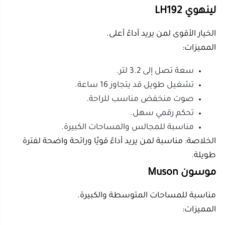
تصميم عملي.
رذاذ بارد.
تحكم مريح في بعض الإصدارات.
مناسبة لغرف المعيشة والمكاتب.
الخلاصة: خيار جيد لمن يريد توازنًا بين الحجم والأداء.
ما الجهاز المناسب لغرف النوم والمكاتب
الصغيرة؟
لغرف النوم والمكاتب، اختر جهازًا هادئًا، صغيرًا أو متوسطًا،
مع ضوء خافت وإيقاف تلقائي. الراحة هنا أهم من قوة الرذاذ
العالية.
في غرف النوم، يفضل اختيار رائحة هادئة مثل اللافندر، مع
تشغيل الجهاز لمدة محدودة قبل النوم. أما في المكاتب،
فقد تكون الروائح المنشطة مثل النعناع أو الليمون أفضل
لأنها تمنح شعورًا بالنشاط والتركيز. حيث يمكنك شراء
فواحة بشكل الليمون و عشوائي اللون
.
أساكوكي ASAKUKI