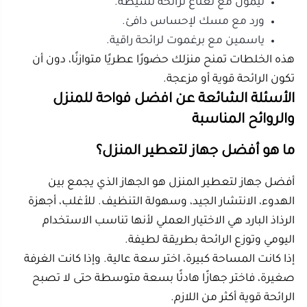
ما هي أفضل الروائح لتعطير المنزل؟
أفضل الروائح لتعطير المنزل هي اللافندر للنوم، الليمون
للمطبخ، النعناع للمكتب، والورد أو الياسمين للمجالس. اختر
الرائحة حسب الغرفة والغرض.
الروائح الخفيفة مناسبة للأماكن الصغيرة، بينما الروائح
الدافئة مثل المسك والعود والورد تناسب الضيافة
والمجالس.
كم قطرة زيت أضع في الجهاز؟
غالبًا تكفي 3 إلى 5 قطرات في الخزان المتوسط. إذا كان
الخزان كبيرًا جدًا، يمكن زيادة الكمية قليلًا حسب قوة الرائحة،
لكن لا تبالغ حتى لا تتراكم البقايا.
ابدأ دائمًا بكمية قليلة، ثم عدّل حسب النتيجة. هذه الطريقة
أفضل من وضع كمية كبيرة من البداية.
هل يمكن تشغيل الجهاز أثناء النوم؟
نعم، بشرط أن يكون هادئًا، مزودًا بإيقاف تلقائي، وموضوعًا