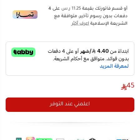
استخدامها بسهولة بدون إجهاد اليدين، مثالية
للسفر والاستخدام السريع.
اختيار اللون عشوائي
: تأتي بألوان عصرية تضفي
لمسة من التميز.
مواصفات المنتج:
القوة الكهربائية
: 500 واط
45
نوع الكواية
: جافة
اللون
: عشوائي حسب المتوفر
اعلمني عند التوفر
تمتع بمظهر أنيق دون عناء مع
كواية كهربائية KW-4901
.
احصل عليها الآن من المتجر الصيني لجعل كي الملابس
مهمة سريعة وسهلة!