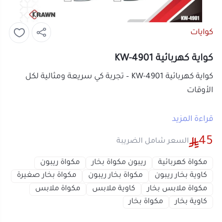
كوايات
كواية كهربائية KW-4901
كواية كهربائية KW-4901 – تجربة كي سريعة ومثالية لكل
الأوقات
حقق الأناقة التي تستحقها مع
كواية كهربائية KW-4901
قراءة المزيد
المتوفرة في المتجر الصيني، والتي توفر لك أداءً فعالاً
45
السعر شامل الضريبة
وسريعًا. تأتي هذه الكواية بقوة 500 واط لتمنحك تجربة كي
سلسة وسهلة، حيث تعمل على إزالة التجاعيد بسهولة من
مكواة كهربائية
ريبون مكواة بخار
مكواة ريبون
مختلف أنواع الأقمشة، مما يجعلها خيارًا مثاليًا للاستخدام
كاوية بخار ريبون
مكواة بخار ريبون
مكواة بخار صغيرة
اليومي.
مكواة ملابس بخار
كاوية ملابس
مكواة ملابس
كاوية بخار
مكواة بخار
مميزات كواية كهربائية KW-4901:
قوة عالية 500 واط
: توفر أداءً قويًا وسريعًا لإزالة
أو قسم فاتورتك بقيمة
11.25 ر.س
على
4
التجاعيد بكل سهولة.
دفعات بدون رسوم تأخير، متوافقة مع
تصميم خفيف وسهل الاستخدام
: يتيح لك
الشريعة الإسلامية
اعرف أكثر