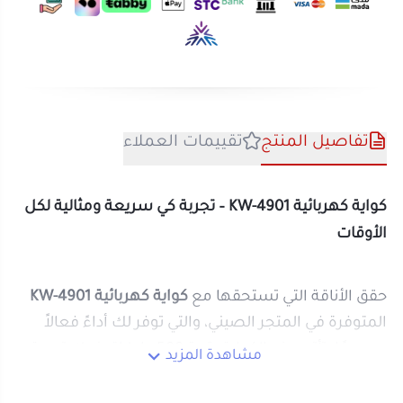
تفاصيل المنتج
تقييمات العملاء
كواية كهربائية KW-4901 – تجربة كي سريعة ومثالية لكل
الأوقات
حقق الأناقة التي تستحقها مع
كواية كهربائية KW-4901
المتوفرة في المتجر الصيني، والتي توفر لك أداءً فعالاً
وسريعًا. تأتي هذه الكواية بقوة 500 واط لتمنحك تجربة
مشاهدة المزيد
كي سلسة وسهلة، حيث تعمل على إزالة التجاعيد
بسهولة من مختلف أنواع الأقمشة، مما يجعلها خيارًا
مثاليًا للاستخدام اليومي.
مميزات كواية كهربائية KW-4901:
قوة عالية 500 واط
: توفر أداءً قويًا وسريعًا لإزالة
التجاعيد بكل سهولة.