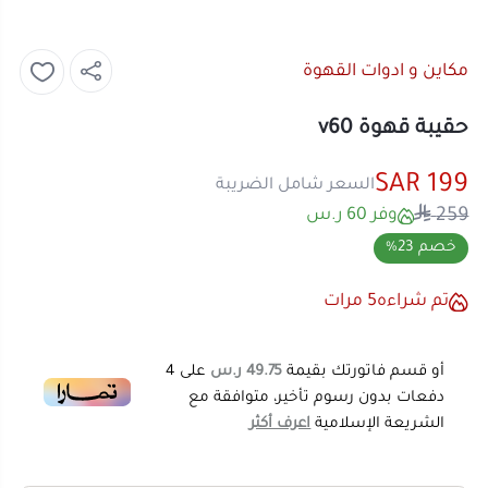
مكاين و ادوات القهوة
حقيبة قهوة v60
199 SAR
السعر شامل الضريبة
259
وفر 60 ر.س
خصم 23%
تم شراءه
5
مرات
أو قسم فاتورتك بقيمة
49.75 ر.س
على
4
دفعات بدون رسوم تأخير، متوافقة مع
الشريعة الإسلامية
اعرف أكثر