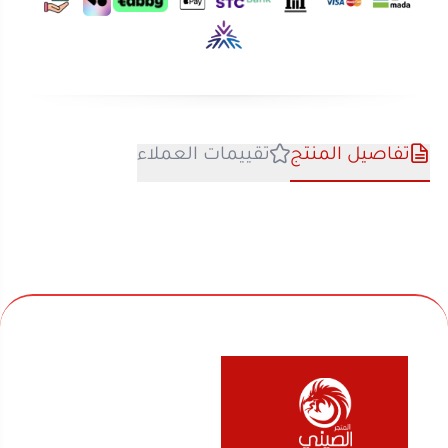
تفاصيل المنتج
تقييمات العملاء
نحن متخصصون في المتجر الصيني منذ اكثر من 10 سنوات
في بيع السلع المنزلية والأجهزة الكهربائية والألعاب
والفواحات ومنتجات السفر والرحلات وكل ماله قيمة لك
ولعائلتك ولمنزلك