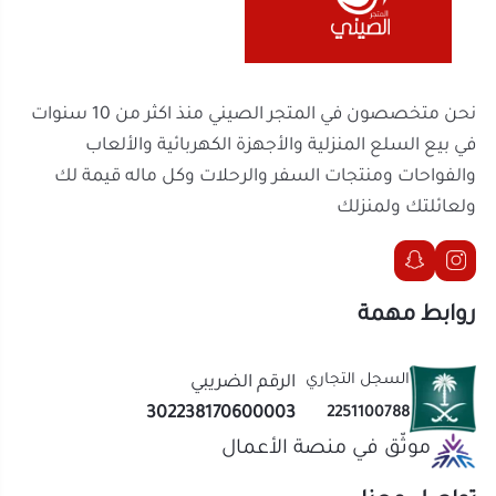
مناسب للتجمعات
: مثالي للعب الجماعي أثناء
الحفلات أو الأنشطة العائلية.
روابط مهمة
تصميم آمن للأطفال
: مصنوع من مواد آمنة وغير
ضارة، ليناسب استخدام الأطفال.
السجل التجاري
الرقم الضريبي
302238170600003
2251100788
اجعل كل لقاء مع الأصدقاء أكثر حيوية وسعادة مع
لعبة
موثّق في منصة الأعمال
كاشف الكذب للأطفال
من المتجر الصيني، واستمتعوا
بأوقات مليئة بالتفاعل والإثارة! احصل عليها الآن وابدأ
تواصل معنا
رحلة من المرح والصدق مع من تحب.
الحقوق محفوظة | 2026
المتجر الصيني