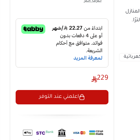
ات رائعة تجعلها خيارًا رائعًا
نسة كهربائية
تتمتع مكنسة كهربائية DLC 20L بقوة شفط 1200 واط ،
 والغبار
229
ات.
سعة خزان كبيرة: تتميز مكنسة كهربائية DLC 20L بسعة
اعلمني عند التوفر
يف مساحة كبيرة
ة كهربائية 20L من المتجر الصيني خيارًا
لة الاستخدام.