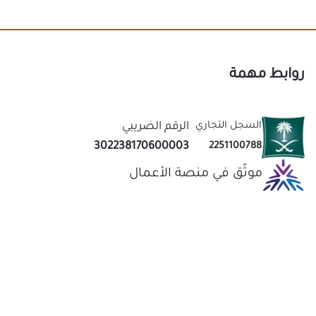
السجل التجاري
الرقم الضريبي
302238170600003
2251100788
موثّق في منصة الأعمال
ش)
نحن متخصصون في المتجر الصيني منذ اكثر من 10 سنوات
عاب
قيمة لك