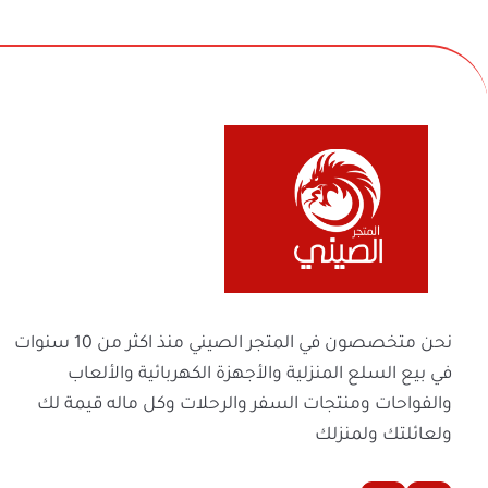
الاستخدام.
التحكم في تدفق الهواء من علي المقبض
عجلات دوارة لتسهيل الحركة والتنقل
نظام ترشيح متعدد (إسفنج +كيس قما
تيار متردد 220240 فولت 50/60 هرتز
الطاقة : 1200 واط
في بيع السلع المنزلية والأجهزة الكهربائية والأل
والفواحات ومنتجات السفر والرحلات وكل ماله 
ولعائلتك ولمنزلك
الحقوق محفوظة | 2026
المتجر الصيني