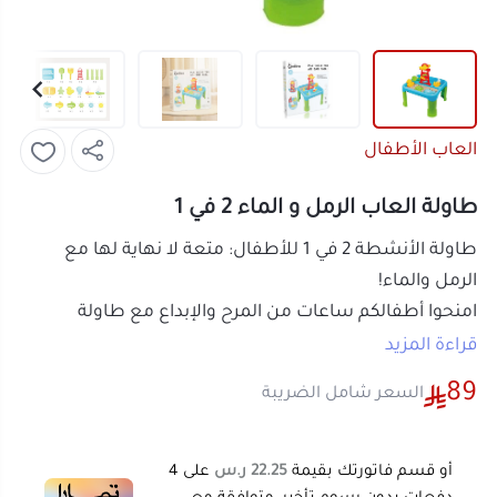
العاب الأطفال
طاولة العاب الرمل و الماء 2 في 1
طاولة الأنشطة 2 في 1 للأطفال: متعة لا نهاية لها مع
الرمل والماء!
امنحوا أطفالكم ساعات من المرح والإبداع مع طاولة
الأنشطة المتعددة الاستخدامات هذه، المصممة خصيصًا
قراءة المزيد
لتناسب اللعب بالماء أو الرمل. يمكن لأطفالكم بناء القلاع
89
السعر شامل الضريبة
الرملية أو الاستمتاع باللعب المائي المبهج، مما يجعل كل
يوم مغامرة جديدة!
أو قسم فاتورتك بقيمة
22.25 ر.س
على
4
مميزات لا تُضاهى لطفلك:
دفعات بدون رسوم تأخير، متوافقة مع
الشريعة الإسلامية
اعرف أكثر
مرح مزدوج، إمكانيات لا حصر لها:
2 في 1:
صُممت لتستخدم مع
الماء أو الرمل
، مما
يوفر خيارات لعب متنوعة ويُبقي الأطفال