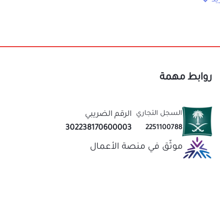
روابط مهمة
السجل التجاري
الرقم الضريبي
302238170600003
2251100788
موثّق في منصة الأعمال
نحن متخصصون في المتجر الصيني منذ اكثر من 10 سنوات
عاب
قيمة لك