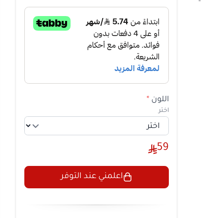
ا
اللون
*
اختر
59
اعلمني عند التوفر