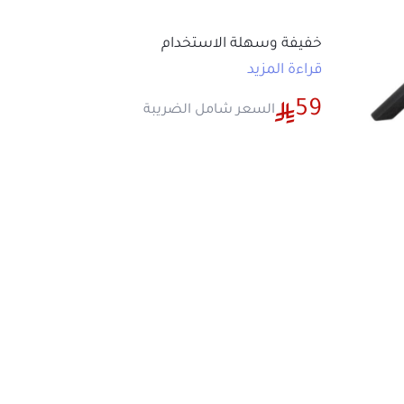
خفيفة وسهلة الاستخدام
مناسبة لتنظيف الاماكن الصعب الوصول اليه
قراءة المزيد
متوفره بعدة الوان والشحن حسب المتوفر
59
السعر شامل الضريبة
الاستخدام الافضل لتنظيف السيارات
بطارية بسعة 1500 مللي امبير
تعمل لمدة 20 دقيقة متواصلة
خزان غبار بسعة 450 مل
ها
30 واط