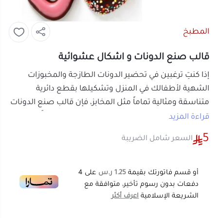
المطبخ
قالب صنع الدونات و اشكال عشوائية
إذا كنتِ ترغبين في تحضير الدونات الطازجة والمخبوزات
الشهية لأطفالك في المنزل وتشكيلها بقطع دائرية
متناسقة ومثالية تماماً مثل المخابز، فإن
قالب صنع الدونات
و اشكال عشوائية
اليدوي هو الأداة المناسبة تماماً. يوفر هذا
قراءة المزيد
القالب العملي تصميماً مريحاً يقطع العجين بضغطة
5
السعر شامل الضريبة
واحدة، ليمنحكِ دونات مفرغة من الوسط ومنظمة الحواف
بأقل مجهود وبسرعة فائقة بيدكِ في المطبخ.
مميزات قالب صنع الدونات اليدوي
أو قسم فاتورتك بقيمة
1.25 ر.س
على
4
تشكيل هندسي منسق بضغطة:
يتيح لكِ قطع
دفعات بدون رسوم تأخير، متوافقة مع
الشريعة الإسلامية
اعرف أكثر
وتشكيل عجين الدونات بحواف دائرية متساوية
ومفرغة من المنتصف بدقة عالية في كل جولة بيسر.
مقبض علوي مريح التحكم:
مصمم بقبضة هندسية
واضحة تسهل الضغط والكبس على العجين دون
إجهاد ليديكِ أثناء إعداد الكميات الكبيرة.