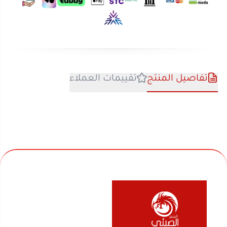
تفاصيل المنتج
تقييمات العملاء
نحن متخصصون في المتجر الصيني منذ اكثر من 10 سنوات
في بيع السلع المنزلية والأجهزة الكهربائية والألعاب
والفواحات ومنتجات السفر والرحلات وكل ماله قيمة لك
ولعائلتك ولمنزلك